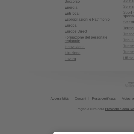
Servizi
Soccorso
Serviz
Energia
Sport 
Enti locali
sporti
Espropriazioni e Patrimonio
Statist
Europa
Territ
Europe Direct
Traspo
Formazione del personale
Tributi
regionale
Turis
Innovazione
Turism
Istruzione
Uffici
Lavoro
Accessibilità
Contatti
Posta certificata
Aiutaci a
Pagina a cura della
Presidenza della Re