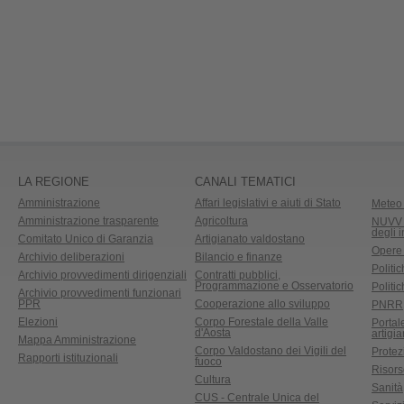
LA REGIONE
CANALI TEMATICI
Amministrazione
Affari legislativi e aiuti di Stato
Meteo 
Amministrazione trasparente
Agricoltura
NUVV -
degli 
Comitato Unico di Garanzia
Artigianato valdostano
Opere
Archivio deliberazioni
Bilancio e finanze
Politic
Archivio provvedimenti dirigenziali
Contratti pubblici,
Programmazione e Osservatorio
Politic
Archivio provvedimenti funzionari
PPR
Cooperazione allo sviluppo
PNRR
Elezioni
Corpo Forestale della Valle
Portal
d'Aosta
artigi
Mappa Amministrazione
Corpo Valdostano dei Vigili del
Protez
Rapporti istituzionali
fuoco
Risors
Cultura
Sanità
CUS - Centrale Unica del