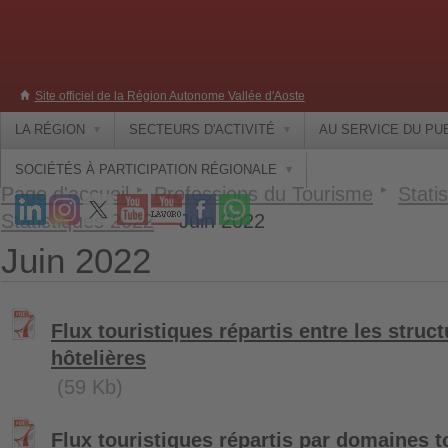
Site officiel de la Région Autonome Vallée d'Aoste
LA RÉGION
SECTEURS D'ACTIVITÉ
AU SERVICE DU PU
SOCIÉTÉS À PARTICIPATION RÉGIONALE
Page d'accueil
Professions du Tourisme
Statis
Statistiques 2022
Juin 2022
Juin 2022
Flux touristiques répartis entre les struct
hôtelières
(59 Kb)
Flux touristiques répartis par domaines t