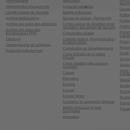
NUVV -
Administration
Agriculture
des in
Administration transparente
Artisanat vald�tain
Ouvrag
Comité Unique de Garantie
Budget et finances
Politi
Archive délibérations
Bureau de presse - PresseVdA
Politi
Archive des actes des dirigeants
Centre unique de réception et de
PNRR
régulation des appels de secours
Archive des actes des
Portai
fonctionnaires PPR
Collectivités locales
industr
Élections
Contrats publics, Programmation
Protect
et Observatoire
Organigramme de la Région
Ressou
Coopération au développement
Rapports institutionnels
Santé
Corps forestier de la Vallée
d'Aoste
Service
Corps valdôtain des sapeurs-
Servic
pompiers
Sport 
Culture
activi
Éducation
Statis
Énergie
Territ
Europe
Touri
Europe Direct
Touris
Formation du personnel régional
Transp
Impôts régionaux et taxe
Travai
automobile
Innovation