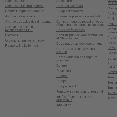
NUVV -
Administration
Agriculture
des in
Administration transparente
Artisanat valdôtain
Ouvrag
Comité Unique de Garantie
Budget et finances
Politi
Archive délibérations
Bureau de presse - PresseVdA
Politi
Archive des actes des dirigeants
Centre unique de réception et de
PNRR
régulation des appels de secours
Archive des actes des
Portai
fonctionnaires PPR
Collectivités locales
industr
Élections
Contrats publics, Programmation
Protect
et Observatoire
Organigramme de la Région
Ressou
Coopération au développement
Rapports institutionnels
Santé
Corps forestier de la Vallée
d'Aoste
Service
Corps valdôtain des sapeurs-
Servic
pompiers
Sport 
Culture
activit
Éducation
Statis
Énergie
Territ
Europe
Touri
Europe Direct
Touris
Formation du personnel régional
Transp
Impôts régionaux et taxe
Travai
automobile
Innovation