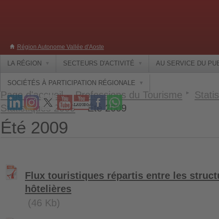
Région Autonome Vallée d'Aoste
LA RÉGION
SECTEURS D'ACTIVITÉ
AU SERVICE DU PU
SOCIÉTÉS À PARTICIPATION RÉGIONALE
Page d'accueil
Professions du Tourisme
Statis
Statistiques 2009
Été 2009
Été 2009
Flux touristiques répartis entre les struct
hôtelières
(46 Kb)