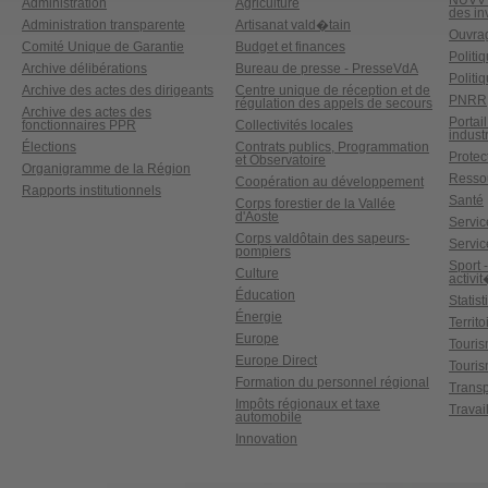
NUVV -
Administration
Agriculture
des in
Administration transparente
Artisanat vald�tain
Ouvrag
Comité Unique de Garantie
Budget et finances
Politi
Archive délibérations
Bureau de presse - PresseVdA
Politi
Archive des actes des dirigeants
Centre unique de réception et de
PNRR
régulation des appels de secours
Archive des actes des
Portai
fonctionnaires PPR
Collectivités locales
industr
Élections
Contrats publics, Programmation
Protect
et Observatoire
Organigramme de la Région
Ressou
Coopération au développement
Rapports institutionnels
Santé
Corps forestier de la Vallée
d'Aoste
Service
Corps valdôtain des sapeurs-
Servic
pompiers
Sport 
Culture
activi
Éducation
Statis
Énergie
Territ
Europe
Touri
Europe Direct
Touris
Formation du personnel régional
Transp
Impôts régionaux et taxe
Travai
automobile
Innovation