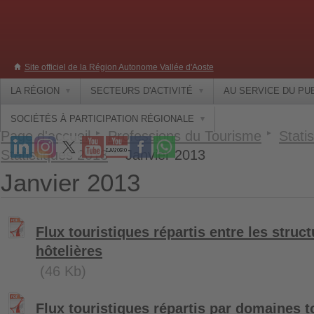
Site officiel de la Région Autonome Vallée d'Aoste
LA RÉGION
SECTEURS D'ACTIVITÉ
AU SERVICE DU PU
SOCIÉTÉS À PARTICIPATION RÉGIONALE
Page d'accueil
Professions du Tourisme
Statis
Statistiques 2013
Janvier 2013
Janvier 2013
Flux touristiques répartis entre les struct
hôtelières
(46 Kb)
Flux touristiques répartis par domaines t