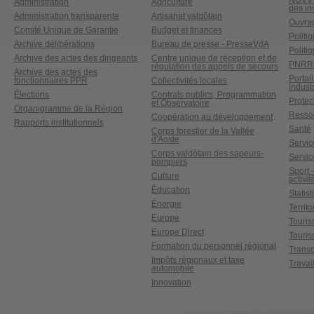
NUVV -
Administration
Agriculture
des in
Administration transparente
Artisanat valdôtain
Ouvrag
Comité Unique de Garantie
Budget et finances
Politi
Archive délibérations
Bureau de presse - PresseVdA
Politi
Archive des actes des dirigeants
Centre unique de réception et de
PNRR
régulation des appels de secours
Archive des actes des
Portai
fonctionnaires PPR
Collectivités locales
industr
Élections
Contrats publics, Programmation
Protect
et Observatoire
Organigramme de la Région
Ressou
Coopération au développement
Rapports institutionnels
Santé
Corps forestier de la Vallée
d'Aoste
Service
Corps valdôtain des sapeurs-
Servic
pompiers
Sport 
Culture
activit
Éducation
Statis
Énergie
Territ
Europe
Touri
Europe Direct
Touris
Formation du personnel régional
Transp
Impôts régionaux et taxe
Travai
automobile
Innovation