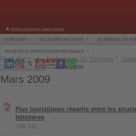
Région Autonome Vallée d'Aoste
LA RÉGION
SECTEURS D'ACTIVITÉ
AU SERVICE DU PU
SOCIÉTÉS À PARTICIPATION RÉGIONALE
Page d'accueil
Professions du Tourisme
Statis
Statistiques 2009
Mars 2009
Mars 2009
Flux touristiques répartis entre les struct
hôtelières
(46 Kb)