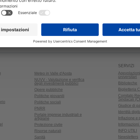
SERVIZI
o
Agevolazioni
Meteo in Valle d'Aosta
universitari
NUVV - Valutazione e verifica
Biblioteche
degli investimenti pubblici
Biglietteria C
Opere pubbliche
Comitato Re
Politiche giovanili
Sindacali (
rio
Politiche sociali
Giudice di p
PNRR
Identità digit
Portale imprese industriali e
Inflazione e
artigiane
el
Informazioni 
Protezione civile
INFO UTILI
Risorse naturali
Newsletters
Sanità