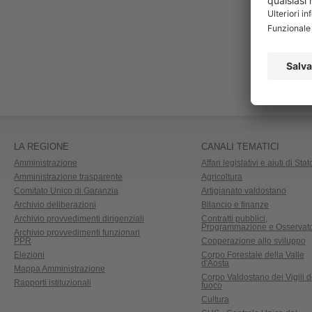
LA REGIONE
CANALI TEMATICI
Amministrazione
Affari legislativi e aiuti di Stat
Amministrazione trasparente
Agricoltura
Comitato Unico di Garanzia
Artigianato valdostano
Archivio deliberazioni
Bilancio e finanze
Archivio provvedimenti dirigenziali
Contratti pubblici,
Programmazione e Osservato
Archivio provvedimenti funzionari
PPR
Cooperazione allo sviluppo
Elezioni
Corpo Forestale della Valle
d'Aosta
Mappa Amministrazione
Corpo Valdostano dei Vigili d
Rapporti istituzionali
fuoco
Cultura