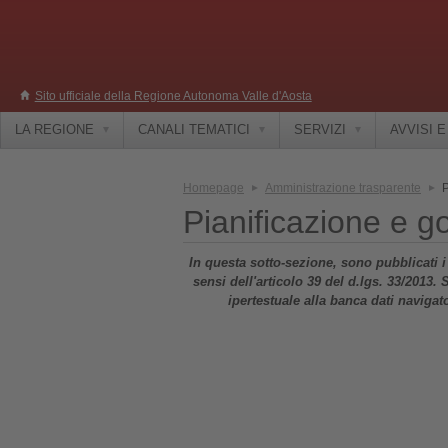
Sito ufficiale della Regione Autonoma Valle d'Aosta
LA REGIONE
CANALI TEMATICI
SERVIZI
AVVISI 
Homepage
Amministrazione trasparente
P
Pianificazione e go
In questa sotto-sezione, sono pubblicati i da
sensi dell'articolo 39 del d.lgs. 33/2013.
ipertestuale alla banca dati naviga