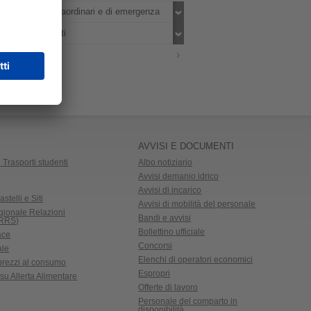
Interventi straordinari e di emergenza
Altri contenuti
URP
AVVISI E DOCUMENTI
 Trasporti studenti
Albo notiziario
Avvisi demanio idrico
Avvisi di incarico
astelli e Siti
Avvisi di mobilità del personale
gionale Relazioni
Bandi e avvisi
CRRS)
Bollettino ufficiale
ace
Concorsi
ale
Elenchi di operatori economici
 prezzi al consumo
Espropri
su Allerta Alimentare
Offerte di lavoro
Personale del comparto in
disponibilità