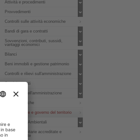
Attività e procedimenti
Provvedimenti
Controlli sulle attività economiche
Bandi di gara e contratti
Sovvenzioni, contributi, sussidi,
vantaggi economici
Bilanci
Beni immobili e gestione patrimonio
Controlli e rilievi sull'amministrazione
Servizi erogati
Pagamenti dell'amministrazione
Opere pubbliche
Pianificazione e governo del territorio
Informazioni Ambientali
Strutture sanitarie accreditate e
convenzionate