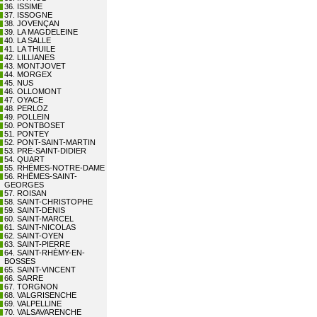
36. ISSIME
37. ISSOGNE
38. JOVENÇAN
39. LA MAGDELEINE
40. LA SALLE
41. LA THUILE
42. LILLIANES
43. MONTJOVET
44. MORGEX
45. NUS
46. OLLOMONT
47. OYACE
48. PERLOZ
49. POLLEIN
50. PONTBOSET
51. PONTEY
52. PONT-SAINT-MARTIN
53. PRÉ-SAINT-DIDIER
54. QUART
55. RHÊMES-NOTRE-DAME
56. RHÊMES-SAINT-
GEORGES
57. ROISAN
58. SAINT-CHRISTOPHE
59. SAINT-DENIS
60. SAINT-MARCEL
61. SAINT-NICOLAS
62. SAINT-OYEN
63. SAINT-PIERRE
64. SAINT-RHÉMY-EN-
BOSSES
65. SAINT-VINCENT
66. SARRE
67. TORGNON
68. VALGRISENCHE
69. VALPELLINE
70. VALSAVARENCHE