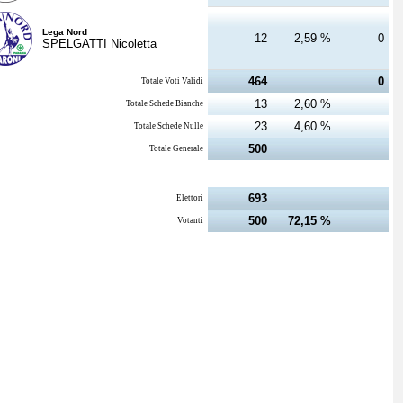
Lega Nord
12
2,59 %
0
SPELGATTI Nicoletta
464
0
Totale Voti Validi
13
2,60 %
Totale Schede Bianche
23
4,60 %
Totale Schede Nulle
500
Totale Generale
693
Elettori
500
72,15 %
Votanti