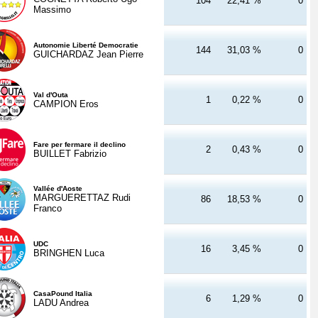
104
22,41 %
0
Massimo
Autonomie Liberté Democratie
144
31,03 %
0
GUICHARDAZ Jean Pierre
Val d'Outa
1
0,22 %
0
CAMPION Eros
Fare per fermare il declino
2
0,43 %
0
BUILLET Fabrizio
Vallée d'Aoste
MARGUERETTAZ Rudi
86
18,53 %
0
Franco
UDC
16
3,45 %
0
BRINGHEN Luca
CasaPound Italia
6
1,29 %
0
LADU Andrea