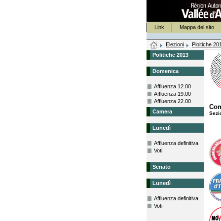
Link
Mappa del sito
Elezioni
Ploitiche 20
Politiche 2013
Domenica
Affluenza 12.00
Affluenza 19.00
Affluenza 22.00
Co
Camera
Sezi
Lunedì
Affluenza definitiva
Voti
Senato
Lunedì
Affluenza definitiva
Voti