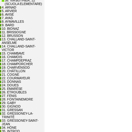
38. VIA BUTHIER, 22
(SCUOLA ELEMENTARE)
4. ARNAD
5. ARVIER
6. AVISE
7. AYAS
8. AYMAVILLES
9. BARD
10. BIONAZ
11. BRISSOGNE
12. BRUSSON
13. CHALLAND-SAINT-
ANSELME
14. CHALLAND-SAINT-
VICTOR
15. CHAMBAVE
16. CHAMOIS
17. CHAMPDEPRAZ
18. CHAMPORCHER
19. CHARVENSOD
20. CHÂTILLON
21. COGNE
22. COURMAYEUR
23. DONNAS
24. DOUES
25. EMARÈSE
26. ETROUBLES
27. FÉNIS
28. FONTAINEMORE
29. GABY
30. GIGNOD
31. GRESSAN
32. GRESSONEY-LA-
TRINITÉ
33. GRESSONEY-SAINT-
JEAN
34. HÔNE
35. INTROD