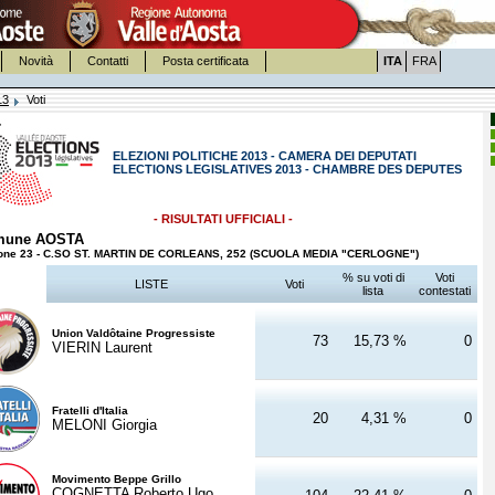
Novità
Contatti
Posta certificata
ITA
FRA
13
Voti
ELEZIONI POLITICHE 2013 - CAMERA DEI DEPUTATI
ELECTIONS LEGISLATIVES 2013 - CHAMBRE DES DEPUTES
- RISULTATI UFFICIALI -
mune AOSTA
one 23 - C.SO ST. MARTIN DE CORLEANS, 252 (SCUOLA MEDIA "CERLOGNE")
% su voti di
Voti
LISTE
Voti
lista
contestati
Union Valdôtaine Progressiste
73
15,73 %
0
VIERIN Laurent
Fratelli d'Italia
20
4,31 %
0
MELONI Giorgia
Movimento Beppe Grillo
COGNETTA Roberto Ugo