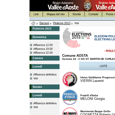
Link
Mappa del sito
Novità
Contatti
Posta c
Elezioni
Ploitiche 2013
Voti
Politiche 2013
ELEZIONI POLI
Domenica
ELECTIONS LE
Affluenza 12.00
Affluenza 19.00
- RISUL
Affluenza 22.00
Comune AOSTA
Camera
Sezione 24 - C.SO ST. MARTIN DE CORL
LISTE
Lunedì
Affluenza definitiva
Union Valdôtaine Progressi
Voti
VIERIN Laurent
Senato
Lunedì
Fratelli d'Italia
MELONI Giorgia
Affluenza definitiva
Voti
Movimento Beppe Grillo
COGNETTA Roberto U