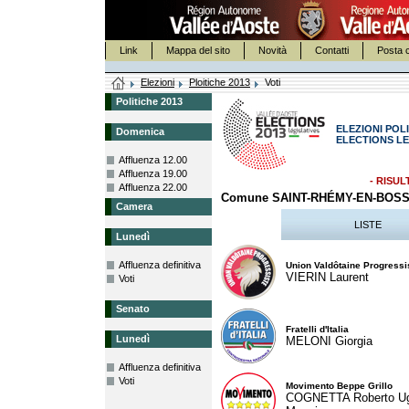
Link
Mappa del sito
Novità
Contatti
Posta c
Elezioni
Ploitiche 2013
Voti
Politiche 2013
ELEZIONI POLI
Domenica
ELECTIONS LE
Affluenza 12.00
Affluenza 19.00
- RISUL
Affluenza 22.00
Comune SAINT-RHÉMY-EN-BOS
Camera
LISTE
Lunedì
Affluenza definitiva
Union Valdôtaine Progressi
VIERIN Laurent
Voti
Senato
Fratelli d'Italia
Lunedì
MELONI Giorgia
Affluenza definitiva
Voti
Movimento Beppe Grillo
COGNETTA Roberto U