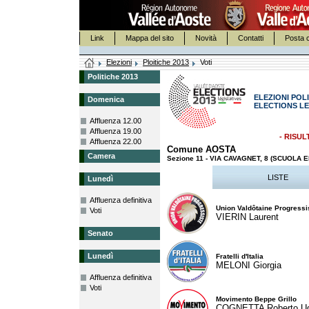
Link
Mappa del sito
Novità
Contatti
Posta c
Elezioni
Ploitiche 2013
Voti
Politiche 2013
ELEZIONI POLI
Domenica
ELECTIONS LE
Affluenza 12.00
Affluenza 19.00
- RISUL
Affluenza 22.00
Comune AOSTA
Camera
Sezione 11 - VIA CAVAGNET, 8 (SCUOLA
LISTE
Lunedì
Affluenza definitiva
Union Valdôtaine Progressi
Voti
VIERIN Laurent
Senato
Lunedì
Fratelli d'Italia
MELONI Giorgia
Affluenza definitiva
Voti
Movimento Beppe Grillo
COGNETTA Roberto U