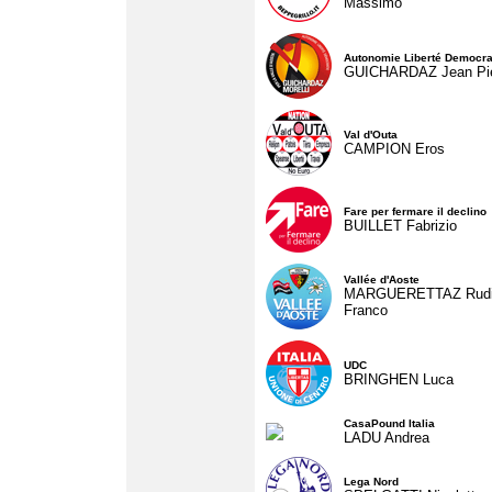
Massimo
Autonomie Liberté Democra
GUICHARDAZ Jean Pie
Val d'Outa
CAMPION Eros
Fare per fermare il declino
BUILLET Fabrizio
Vallée d'Aoste
MARGUERETTAZ Rud
Franco
UDC
BRINGHEN Luca
CasaPound Italia
LADU Andrea
Lega Nord