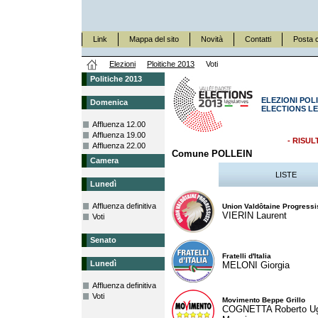
Link
Mappa del sito
Novità
Contatti
Posta c
Elezioni
Ploitiche 2013
Voti
Politiche 2013
ELEZIONI POLI
Domenica
ELECTIONS LE
Affluenza 12.00
Affluenza 19.00
- RISUL
Affluenza 22.00
Comune POLLEIN
Camera
LISTE
Lunedì
Affluenza definitiva
Union Valdôtaine Progressi
VIERIN Laurent
Voti
Senato
Fratelli d'Italia
Lunedì
MELONI Giorgia
Affluenza definitiva
Voti
Movimento Beppe Grillo
COGNETTA Roberto U