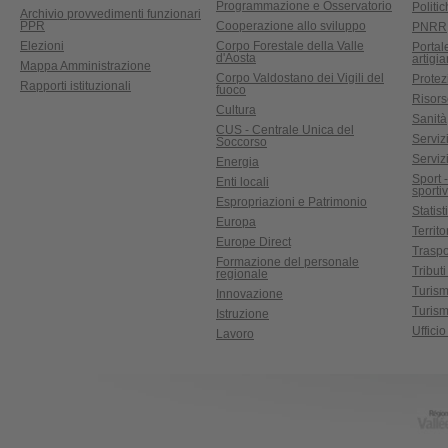
Programmazione e Osservatorio
Politic
Archivio provvedimenti funzionari
PPR
Cooperazione allo sviluppo
PNRR
Elezioni
Corpo Forestale della Valle
Portal
d'Aosta
artigi
Mappa Amministrazione
Corpo Valdostano dei Vigili del
Protez
Rapporti istituzionali
fuoco
Risors
Cultura
Sanità
CUS - Centrale Unica del
Servizi
Soccorso
Serviz
Energia
Sport 
Enti locali
sporti
Espropriazioni e Patrimonio
Statist
Europa
Territ
Europe Direct
Traspo
Formazione del personale
Tributi
regionale
Turis
Innovazione
Turism
Istruzione
Uffici
Lavoro