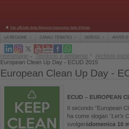
Sito ufficiale della Regione Autonoma Valle d'Aosta
LA REGIONE
CANALI TEMATICI
SERVIZI
AVVISI 
Homepage
Territorio e ambiente
Archivio inizi
European Clean Up Day - ECUD 2015
European Clean Up Day - 
ECUD – EUROPEAN C
Il secondo "European C
ha come slogan "
Let’s 
svolgerà
domenica 10 