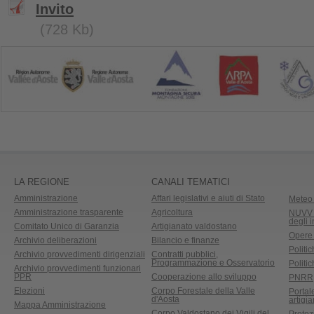
Invito
(728 Kb)
LA REGIONE
CANALI TEMATICI
Amministrazione
Affari legislativi e aiuti di Stato
Meteo 
Amministrazione trasparente
Agricoltura
NUVV -
degli 
Comitato Unico di Garanzia
Artigianato valdostano
Opere
Archivio deliberazioni
Bilancio e finanze
Politic
Archivio provvedimenti dirigenziali
Contratti pubblici,
Programmazione e Osservatorio
Politic
Archivio provvedimenti funzionari
PPR
Cooperazione allo sviluppo
PNRR
Elezioni
Corpo Forestale della Valle
Portal
d'Aosta
artigi
Mappa Amministrazione
Corpo Valdostano dei Vigili del