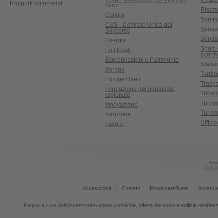
Protez
Rapporti istituzionali
fuoco
Risors
Cultura
Sanità
CUS - Centrale Unica del
Servizi
Soccorso
Serviz
Energia
Sport 
Enti locali
sporti
Espropriazioni e Patrimonio
Statist
Europa
Territ
Europe Direct
Traspo
Formazione del personale
Tributi
regionale
Turis
Innovazione
Turism
Istruzione
Uffici
Lavoro
Accessibilità
Contatti
Posta certificata
Aiutaci a
Pagina a cura dell'
Assessorato opere pubbliche, difesa del suolo e edilizia residen