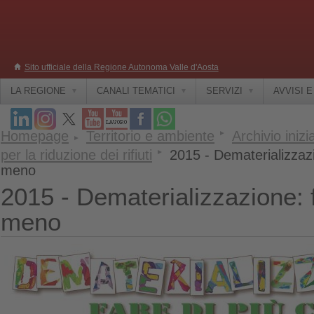
Sito ufficiale della Regione Autonoma Valle d'Aosta
LA REGIONE
CANALI TEMATICI
SERVIZI
AVVISI 
Homepage
Territorio e ambiente
Archivio inizi
per la riduzione dei rifiuti
2015 - Dematerializzazi
meno
2015 - Dematerializzazione: f
meno