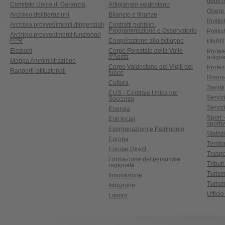
degli 
Comitato Unico di Garanzia
Artigianato valdostano
Opere
Archivio deliberazioni
Bilancio e finanze
Politic
Archivio provvedimenti dirigenziali
Contratti pubblici,
Programmazione e Osservatorio
Politic
Archivio provvedimenti funzionari
PPR
Cooperazione allo sviluppo
PNRR
Elezioni
Corpo Forestale della Valle
Portal
d'Aosta
artigi
Mappa Amministrazione
Corpo Valdostano dei Vigili del
Protez
Rapporti istituzionali
fuoco
Risors
Cultura
Sanità
CUS - Centrale Unica del
Servizi
Soccorso
Serviz
Energia
Sport 
Enti locali
sporti
Espropriazioni e Patrimonio
Statist
Europa
Territ
Europe Direct
Traspo
Formazione del personale
Tributi
regionale
Turis
Innovazione
Turism
Istruzione
Uffici
Lavoro