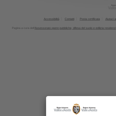
Accessibilità
Contatti
Posta certificata
Aiutaci a
Pagina a cura dell'
Assessorato opere pubbliche, difesa del suolo e edilizia residenz