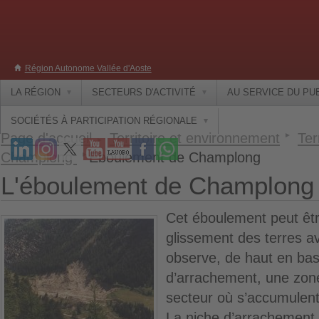
Région Autonome Vallée d'Aoste
LA RÉGION
SECTEURS D'ACTIVITÉ
AU SERVICE DU PU
SOCIÉTÉS À PARTICIPATION RÉGIONALE
Page d'accueil
Territoire et environnement
Ter
Champlong
Éboulement de Champlong
L'éboulement de Champlong
Cet éboulement peut êt
glissement des terres av
observe, de haut en bas
d’arrachement, une zo
secteur où s’accumulent 
La niche d’arrachement 