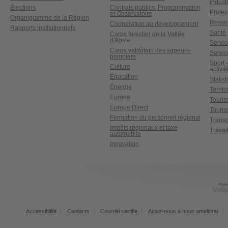
industr
Élections
Contrats publics, Programmation
Protect
et Observatoire
Organigramme de la Région
Ressou
Coopération au développement
Rapports institutionnels
Santé
Corps forestier de la Vallée
d'Aoste
Service
Corps valdôtain des sapeurs-
Servic
pompiers
Sport 
Culture
activit
Éducation
Statis
Énergie
Territ
Europe
Touri
Europe Direct
Touris
Formation du personnel régional
Transp
Impôts régionaux et taxe
Travai
automobile
Innovation
Accessibilità
Contacts
Courriel certifié
Aidez-nous à nous améliorer