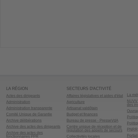
LA RÉGION
SECTEURS D'ACTIVITÉ
La mét
Actes des dirigeants
Affaires législatives et aides d'état
NUVV -
Administration
Agriculture
des in
Administration transparente
Artisanat valdôtain
Ouvrag
Comité Unique de Garantie
Budget et finances
Politi
Archive délibérations
Bureau de presse - PresseVdA
Politi
Archive des actes des dirigeants
Centre unique de réception et de
PNRR
régulation des appels de secours
Archive des actes des
Portai
fonctionnaires PPR
Collectivités locales