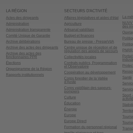
LA RÉGION
SECTEURS D'ACTIVITÉ
La mét
Actes des dirigeants
Affaires législatives et aides d'état
NUVV -
Administration
Agriculture
des in
Administration transparente
Artisanat valdôtain
Ouvrag
Comité Unique de Garantie
Budget et finances
Politi
Archive délibérations
Bureau de presse - PresseVdA
Politi
Archive des actes des dirigeants
Centre unique de réception et de
PNRR
régulation des appels de secours
Archive des actes des
Portai
fonctionnaires PPR
Collectivités locales
industr
Élections
Contrats publics, Programmation
Protect
et Observatoire
Organigramme de la Région
Ressou
Coopération au développement
Rapports institutionnels
Santé
Corps forestier de la Vallée
d'Aoste
Service
Corps valdôtain des sapeurs-
Servic
pompiers
Sport 
Culture
activit
Éducation
Statis
Énergie
Territ
Europe
Touri
Europe Direct
Touris
Formation du personnel régional
Transp