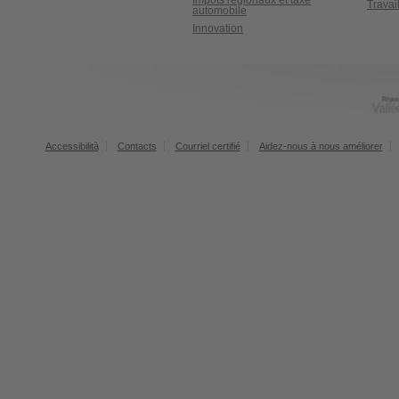
Impôts régionaux et taxe
Travai
automobile
Innovation
Accessibilità
Contacts
Courriel certifié
Aidez-nous à nous améliorer