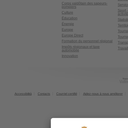
Corps valdôtain des sapeurs-
Servic
pompiers
Sport 
Culture
activit
Éducation
Statis
Énergie
Territ
Europe
Touri
Europe Direct
Touris
Formation du personnel régional
Transp
Impôts régionaux et taxe
Travai
automobile
Innovation
Accessibilità
Contacts
Courriel certifié
Aidez-nous à nous améliorer