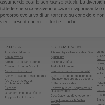
assumendo così le sembianze attuali. La diversione
tutte le sue successive inondazioni rappresentano
percorso evolutivo di un torrente su conoide e no
viene descritto in molte fonti storiche.
LA RÉGION
SECTEURS D'ACTIVITÉ
La mét
Actes des dirigeants
Affaires législatives et aides d'état
NUVV -
Administration
Agriculture
des in
Administration transparente
Artisanat valdôtain
Ouvrag
Comité Unique de Garantie
Budget et finances
Politi
Archive délibérations
Bureau de presse - PresseVdA
Politi
Archive des actes des dirigeants
Centre unique de réception et de
PNRR
régulation des appels de secours
Archive des actes des
Portai
fonctionnaires PPR
Collectivités locales
industr
Élections
Contrats publics, Programmation
Protect
et Observatoire
Organigramme de la Région
Ressou
Coopération au développement
Rapports institutionnels
Santé
Corps forestier de la Vallée
d'Aoste
Service