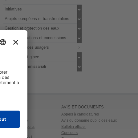
Initiatives
Projets européens et transfrontaliers
Gestion et protection des eaux
Avis, autorisations et concessions
Satisfaction des usagers
Eau, neige et glace
Gestioni Commissariali
E DU PUBLIC
AVIS ET DOCUMENTS
s
Appels à candidatures
lletterie en ligne
Avis du domaine public des eaux
nal pour les rapports
Bulletin officiel
dicats (CRRS)
Concours
o Energia Chez Nous