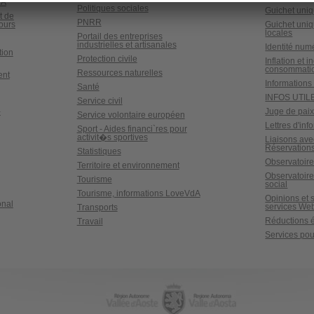
dA
Politiques sociales
Guichet uniq
t de
PNRR
ours
Guichet uniq
locales
Portail des entreprises
industrielles et artisanales
Identité num
tion
Protection civile
Inflation et i
consommati
Ressources naturelles
ent
Informations 
Santé
INFOS UTIL
Service civil
-
Juge de pai
Service volontaire européen
Lettres d'inf
Sport - Aides financi`res pour
activit�s sportives
Liaisons ave
Réservations
Statistiques
Observatoire
Territoire et environnement
Observatoir
Tourisme
social
Tourisme, informations LoveVdA
Opinions et 
onal
services We
Transports
Réductions é
Travail
Services pour