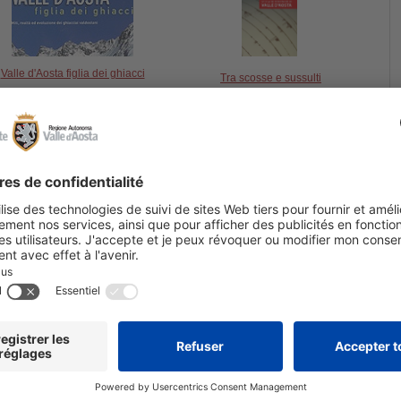
Valle d'Aosta figlia dei ghiacci
Tra scosse e sussulti
Storia dei terremoti in Valle d'Aosta
AU SERVIC
La météo en Vallée d'Aoste
'état
Bibliothèque
NUVV - Évaluation et vérification
Châteaux - Bi
des investissements publics
Comité régio
Ouvrages publics
avec les syn
Politiques pour les jeunes
Guichet Inf