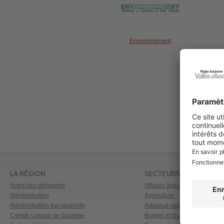
Environnement
LA RÉGION
SECTEURS D'ACTIVITÉ
Actes des dirigeants
Affaires législatives et aides d
Administration
Agriculture
Administration transparente
Artisanat vald�tain
Comité Unique de Garantie
Budget et finances