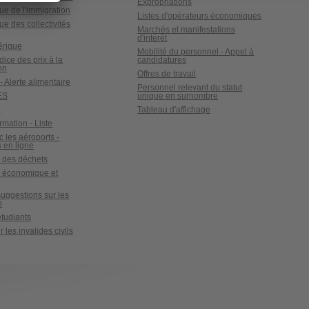
Expropriations
ue de l'immigration
Listes d'opérateurs économiques
ue des collectivités
Marchés et manifestations
d'intérêt
érique
Mobilité du personnel - Appel à
ndice des prix à la
candidatures
on
Offres de travail
- Alerte alimentaire
Personnel relevant du statut
ES
unique en surnombre
x
Tableau d'affichage
ormation - Liste
c les aéroports -
 en ligne
 des déchets
e économique et
suggestions sur les
b
tudiants
 les invalides civils