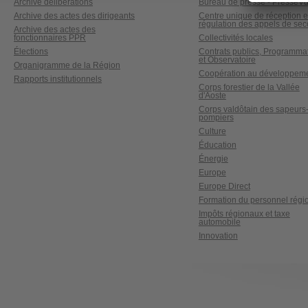
Archive délibérations
Bureau de presse - PresseV
Archive des actes des dirigeants
Centre unique de réception e
régulation des appels de sec
Archive des actes des
fonctionnaires PPR
Collectivités locales
Élections
Contrats publics, Programma
et Observatoire
Organigramme de la Région
Coopération au développem
Rapports institutionnels
Corps forestier de la Vallée
d'Aoste
Corps valdôtain des sapeurs
pompiers
Culture
Éducation
Énergie
Europe
Europe Direct
Formation du personnel régi
Impôts régionaux et taxe
automobile
Innovation