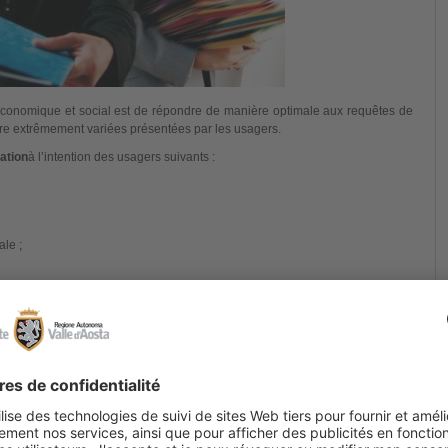
e économique et social est de répondre de manière optimale aux requêtes de
re extrêmement variées présentées par les usagers.
mation
à l’intention des usagers suivants :
le ;
pérationnels de la Région.
tes, la structure répond à celles-ci selon les modalités suivantes :
(par ex. : indice FOI et variations en pourcentage de celui-ci, données