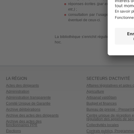
réponses écrites
(par ex. : élaboration
etc.)
;
consultation par l’usager des registres
éventuel de ceux-ci.
La bibliothèque s’enrichit régulièrement, au cou
hoc.
LA RÉGION
SECTEURS D'ACTIVITÉ
Actes des dirigeants
Affaires législatives et aides d
Administration
Agriculture
Administration transparente
Artisanat valdôtain
Comité Unique de Garantie
Budget et finances
Archive délibérations
Bureau de presse - PresseV
Archive des actes des dirigeants
Centre unique de réception e
régulation des appels de sec
Archive des actes des
fonctionnaires PPR
Collectivités locales
Élections
Contrats publics, Programma