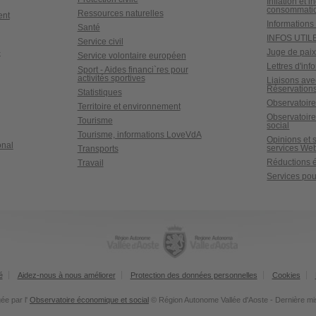
Inflation et i
consommati
Ressources naturelles
ent
Informations 
Santé
INFOS UTIL
Service civil
-
Juge de pai
Service volontaire européen
Lettres d'inf
Sport - Aides financi`res pour
activités sportives
Liaisons ave
Réservations
Statistiques
Observatoire
Territoire et environnement
Observatoir
Tourisme
social
Tourisme, informations LoveVdA
Opinions et 
onal
services We
Transports
Réductions é
Travail
Services pour
é
Aidez-nous à nous améliorer
Protection des données personnelles
Cookies
ée par l'
Observatoire économique et social
© Région Autonome Vallée d'Aoste - Dernière mi