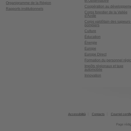
et Observatoire
Organigramme de la Région
Coopération au développem
Rapports institutionnels
Corps forestier de la Vallée
d'Aoste
Corps valdôtain des sapeurs
pompiers
Culture
Éducation
Énergie
Europe
Europe Direct
Formation du personnel régi
Impôts régionaux et taxe
automobile
Innovation
Accessibilità
Contacts
Courriel certifi
Page rédig