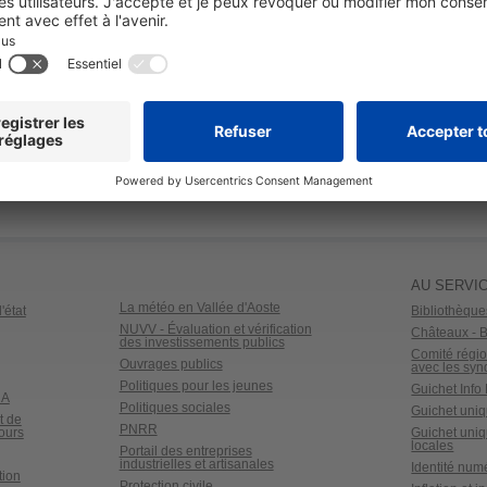
s de fichiers ad hoc, fourniture de données provenant de plusieurs sources,
 sur support papier conservés dans la bibliothèque de la structure et prêt
rs de l’année, de nouvelles publications qui font l’objet d’un catalogage ad
AU SERVIC
La météo en Vallée d'Aoste
'état
Bibliothèque
NUVV - Évaluation et vérification
Châteaux - Bi
des investissements publics
Comité régio
Ouvrages publics
avec les syn
Politiques pour les jeunes
Guichet Inf
dA
Politiques sociales
Guichet uniq
t de
PNRR
ours
Guichet uniq
locales
Portail des entreprises
industrielles et artisanales
Identité num
tion
Protection civile