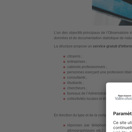
L’un des objectifs principaux de l’Observatoir
données et de documentation statistique de natu
La structure propose un
service gratuit d’infor
citoyens ;
entreprises ;
cabinets professionnels ;
personnes exerçant une profession libéra
consultants ;
étudiants ;
chercheurs ;
bureaux de l’Administration régionale ;
collectivités locales et établissements o
En fonction du type et de la complexité des requê
réponses par téléphone immédiates
démographiques, etc.)
;