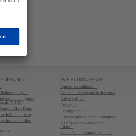
E DU PUBLIC
AVIS ET DOCUMENTS
s
Appels à candidatures
lletterie en ligne
Avis du domaine public des eaux
nal pour les rapports
Bulletin officiel
dicats (CRRS)
Concours
o Energia Chez Nous
Expropriations
ue de l'immigration
Listes d'opérateurs économiques
ue des collectivités
Marchés et manifestations
d'intérêt
érique
Mobilité du personnel - Appel à