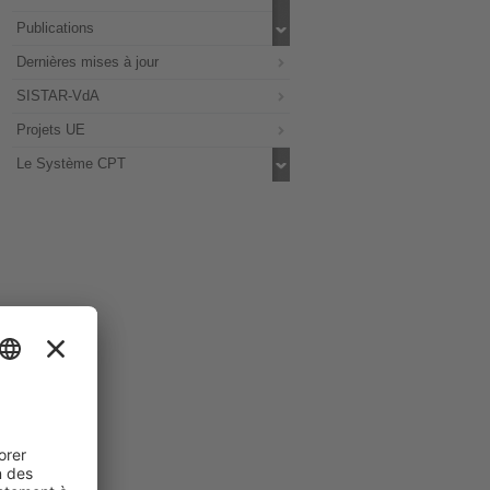
Publications
Dernières mises à jour
SISTAR-VdA
Projets UE
Le Système CPT