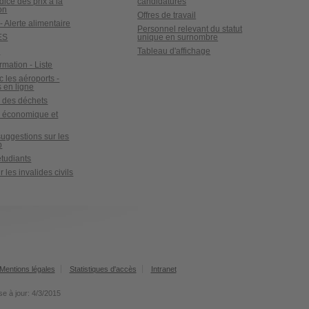
ndice des prix à la
candidatures
on
Offres de travail
- Alerte alimentaire
Personnel relevant du statut
ES
unique en surnombre
x
Tableau d'affichage
ormation - Liste
c les aéroports -
 en ligne
 des déchets
e économique et
suggestions sur les
b
tudiants
 les invalides civils
Mentions légales
Statistiques d'accès
Intranet
se à jour: 4/3/2015