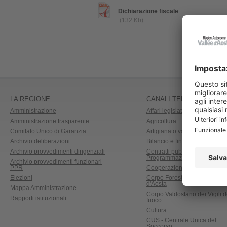
Dichiarazione fiscale
(132 Kb)
LA REGIONE
CANALI TEMATICI
Amministrazione
Affari legislativi e aiuti di Stat
Amministrazione trasparente
Agricoltura
Comitato Unico di Garanzia
Artigianato valdostano
Archivio deliberazioni
Bilancio e finanze
Archivio provvedimenti dirigenziali
Contratti pubblici,
Programmazione e Osservato
Archivio provvedimenti funzionari
PPR
Cooperazione allo sviluppo
Elezioni
Corpo Forestale della Valle
d'Aosta
Mappa Amministrazione
Corpo Valdostano dei Vigili d
Rapporti istituzionali
fuoco
Cultura
CUS - Centrale Unica del
Soccorso