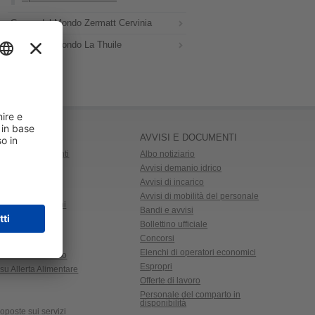
Coppa del Mondo Zermatt Cervinia
Coppa del Mondo La Thuile
AVVISI E DOCUMENTI
 Trasporti studenti
Albo notiziario
Avvisi demanio idrico
Avvisi di incarico
astelli e Siti
Avvisi di mobilità del personale
gionale Relazioni
Bandi e avvisi
CRRS)
Bollettino ufficiale
ace
Concorsi
ale
Elenchi di operatori economici
 prezzi al consumo
Espropri
su Allerta Alimentare
Offerte di lavoro
Personale del comparto in
disponibilità
oposte sui servizi