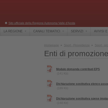
Sito ufficiale della Regione Autonoma Valle d'Aosta
LA REGIONE
CANALI TEMATICI
SERVIZI
AVVISI 
Homepage
Sport - Provvidenze
Sport - pr
Enti di promozione
Modulo domanda contributi EPS
(141 Kb)
Dichiarazione sostitutiva elenco asso
(189 Kb)
Dichiarazione sostitutiva spese impia
(148 Kb)