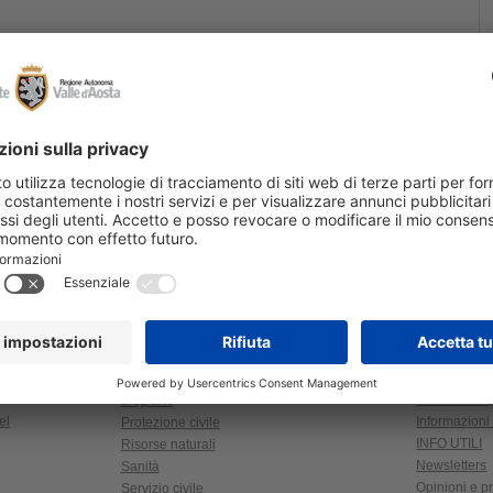
SERVIZI
o
Agevolazioni
Meteo in Valle d'Aosta
universitari
NUVV - Valutazione e verifica
Biblioteche
degli investimenti pubblici
Biglietteria C
Opere pubbliche
Comitato Re
Politiche giovanili
Sindacali (
rio
Politiche sociali
Giudice di p
PNRR
Identità digit
Portale imprese industriali e
Inflazione e
artigiane
el
Informazioni 
Protezione civile
INFO UTILI
Risorse naturali
Newsletters
Sanità
Opinioni e pr
Servizio civile