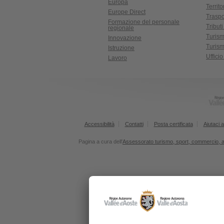
Europa
Territ
Europe Direct
Traspo
Formazione del personale
Tributi
regionale
Turis
Innovazione
Turism
Istruzione
Uffici
Lavoro
Accessibilità
Contatti
Posta certificata
Aiutaci a
Pagina a cura dell'
Assessorato turismo, sport, commercio, agr