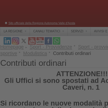
Sito ufficiale della Regione Autonoma Valle d'Aosta
LA REGIONE
CANALI TEMATICI
SERVIZI
AVVISI 
Homepage
Sport - Provvidenze
Sport - provvi
sportive
Modulistica
Contributi ordinari
Contributi ordinari
ATTENZIONE!!!
Gli Uffici si sono spostati ad A
Caveri, n. 1
Si ricordano le nuove modalità p