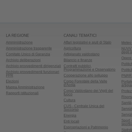
LA REGIONE
CANALI TEMATICI
Amministrazione
Affari legislativi e aiuti di Stato
Meteo 
Amministrazione trasparente
Agricoltura
NUVV -
degli 
Comitato Unico di Garanzia
Artigianato valdostano
Opere
Archivio deliberazioni
Bilancio e finanze
Politic
Archivio provvedimenti dirigenziali
Contratti pubblici,
Programmazione e Osservatorio
Politic
Archivio provvedimenti funzionari
PPR
Cooperazione allo sviluppo
PNRR
Elezioni
Corpo Forestale della Valle
Portal
d'Aosta
artigi
Mappa Amministrazione
Corpo Valdostano dei Vigili del
Protez
Rapporti istituzionali
fuoco
Risors
Cultura
Sanità
CUS - Centrale Unica del
Servizi
Soccorso
Serviz
Energia
Sport 
Enti locali
sporti
Espropriazioni e Patrimonio
Statist