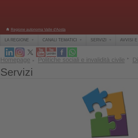
Regione autonoma Valle d'Aosta
LA REGIONE
CANALI TEMATICI
SERVIZI
AVVISI 
Homepage
Politiche sociali e invalidità civile
Di
Servizi