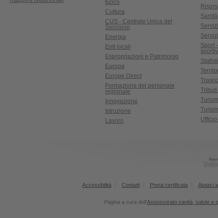
Rapporti istituzionali
fuoco
Risors
Cultura
Sanità
CUS - Centrale Unica del
Servizi
Soccorso
Serviz
Energia
Sport 
Enti locali
sporti
Espropriazioni e Patrimonio
Statist
Europa
Territ
Europe Direct
Traspo
Formazione del personale
Tributi
regionale
Turis
Innovazione
Turism
Istruzione
Uffici
Lavoro
Accessibilità
Contatti
Posta certificata
Aiutaci a
Pagina a cura dell'
Assessorato sanità, salute e po