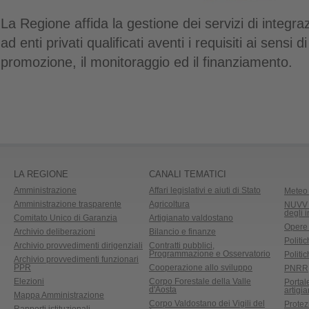
La Regione affida la gestione dei servizi di integraz
ad enti privati qualificati aventi i requisiti ai sensi
promozione, il monitoraggio ed il finanziamento.
LA REGIONE
CANALI TEMATICI
Amministrazione
Affari legislativi e aiuti di Stato
Meteo 
Amministrazione trasparente
Agricoltura
NUVV -
degli 
Comitato Unico di Garanzia
Artigianato valdostano
Opere
Archivio deliberazioni
Bilancio e finanze
Politic
Archivio provvedimenti dirigenziali
Contratti pubblici,
Programmazione e Osservatorio
Politic
Archivio provvedimenti funzionari
PPR
Cooperazione allo sviluppo
PNRR
Elezioni
Corpo Forestale della Valle
Portal
d'Aosta
artigi
Mappa Amministrazione
Corpo Valdostano dei Vigili del
Protez