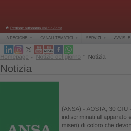
Regione autonoma Valle d'Aosta
LA REGIONE
CANALI TEMATICI
SERVIZI
AVVISI 
Homepage
Notizie del giorno
Notizia
Notizia
(ANSA) - AOSTA, 30 GIU - C
indiscriminati all'apparato e
miseri) di coloro che devon