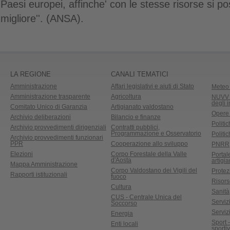
Paesi europei, affinche' con le stesse risorse si po
migliore''. (ANSA).
LA REGIONE
CANALI TEMATICI
Amministrazione
Affari legislativi e aiuti di Stato
Meteo 
Amministrazione trasparente
Agricoltura
NUVV -
degli 
Comitato Unico di Garanzia
Artigianato valdostano
Opere
Archivio deliberazioni
Bilancio e finanze
Politic
Archivio provvedimenti dirigenziali
Contratti pubblici,
Programmazione e Osservatorio
Politic
Archivio provvedimenti funzionari
PPR
Cooperazione allo sviluppo
PNRR
Elezioni
Corpo Forestale della Valle
Portal
d'Aosta
artigi
Mappa Amministrazione
Corpo Valdostano dei Vigili del
Protez
Rapporti istituzionali
fuoco
Risors
Cultura
Sanità
CUS - Centrale Unica del
Servizi
Soccorso
Serviz
Energia
Sport 
Enti locali
sporti