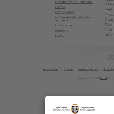
Espropriazioni e Patrimonio
Statist
Europa
Territ
Europe Direct
Traspo
Formazione del personale
Tributi
regionale
Turis
Innovazione
Turism
Istruzione
Uffici
Lavoro
Accessibilità
Contatti
Posta certificata
Aiutaci a
Pagina a cura dell'
ANSA
© Reg