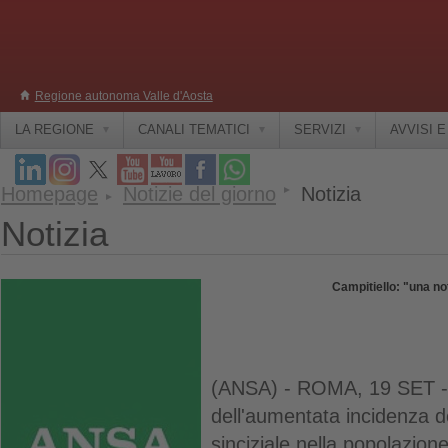
Regione autonoma Valle d'Aosta
LA REGIONE
CANALI TEMATICI
SERVIZI
AVVISI 
Homepage
Notizie del giorno
Notizia
Notizia
Campitiello: "una no
(ANSA) - ROMA, 19 SET - 
dell'aumentata incidenza de
sinciziale nella popolazione