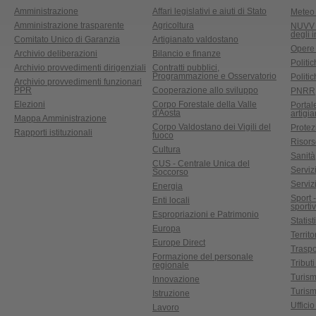
Amministrazione
Affari legislativi e aiuti di Stato
Meteo 
Amministrazione trasparente
Agricoltura
NUVV -
degli 
Comitato Unico di Garanzia
Artigianato valdostano
Opere
Archivio deliberazioni
Bilancio e finanze
Politic
Archivio provvedimenti dirigenziali
Contratti pubblici,
Programmazione e Osservatorio
Politic
Archivio provvedimenti funzionari
PPR
Cooperazione allo sviluppo
PNRR
Elezioni
Corpo Forestale della Valle
Portal
d'Aosta
artigi
Mappa Amministrazione
Corpo Valdostano dei Vigili del
Protez
Rapporti istituzionali
fuoco
Risors
Cultura
Sanità
CUS - Centrale Unica del
Servizi
Soccorso
Serviz
Energia
Sport 
Enti locali
sporti
Espropriazioni e Patrimonio
Statist
Europa
Territ
Europe Direct
Traspo
Formazione del personale
Tributi
regionale
Turis
Innovazione
Turism
Istruzione
Uffici
Lavoro