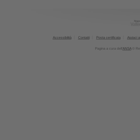
Accessibilità
Contatti
Posta certificata
Aiutaci a
Pagina a cura dell'
ANSA
© Reg