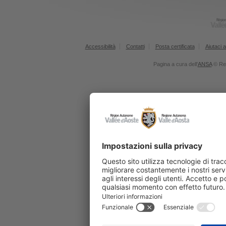
Accessibilità
Contatti
Posta certificata
Aiutaci a
Pagina a cura dell'
ANSA
© Reg