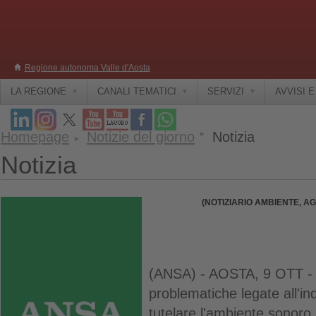
Regione autonoma Valle d'Aosta
LA REGIONE
CANALI TEMATICI
SERVIZI
AVVISI 
Homepage
Notizie del giorno
Notizia
Notizia
(NOTIZIARIO AMBIENTE, A
(ANSA) - AOSTA, 9 OTT - P
problematiche legate all'i
tutelare l'ambiente sonoro 