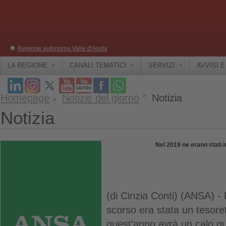
Regione autonoma Valle d'Aosta
LA REGIONE
CANALI TEMATICI
SERVIZI
AVVISI 
Homepage
Notizie del giorno
Notizia
Notizia
Nel 2019 ne erano stati 
(di Cinzia Conti) (ANSA) 
scorso era stata un tesoret
quest'anno avrà un calo q