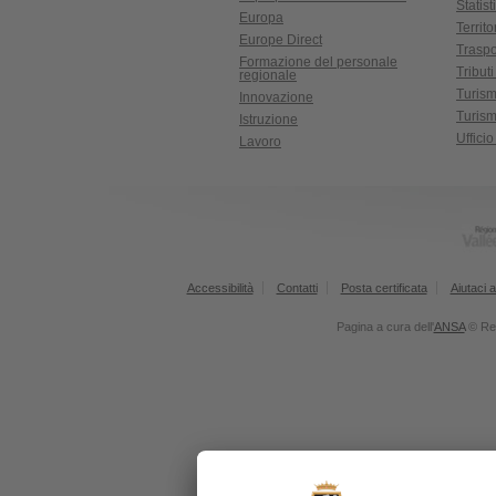
Statist
Europa
Territ
Europe Direct
Traspo
Formazione del personale
Tributi
regionale
Turis
Innovazione
Turism
Istruzione
Uffici
Lavoro
Accessibilità
Contatti
Posta certificata
Aiutaci a
Pagina a cura dell'
ANSA
© Reg