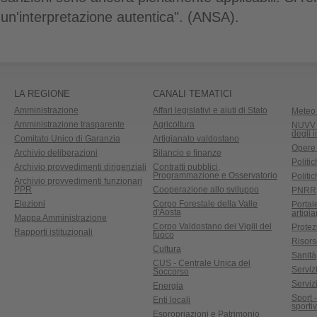
un'interpretazione autentica". (ANSA).
LA REGIONE
CANALI TEMATICI
Amministrazione
Affari legislativi e aiuti di Stato
Meteo 
Amministrazione trasparente
Agricoltura
NUVV -
degli 
Comitato Unico di Garanzia
Artigianato valdostano
Opere
Archivio deliberazioni
Bilancio e finanze
Politic
Archivio provvedimenti dirigenziali
Contratti pubblici,
Programmazione e Osservatorio
Politic
Archivio provvedimenti funzionari
PPR
Cooperazione allo sviluppo
PNRR
Elezioni
Corpo Forestale della Valle
Portal
d'Aosta
artigi
Mappa Amministrazione
Corpo Valdostano dei Vigili del
Protez
Rapporti istituzionali
fuoco
Risors
Cultura
Sanità
CUS - Centrale Unica del
Servizi
Soccorso
Serviz
Energia
Sport 
Enti locali
sporti
Espropriazioni e Patrimonio