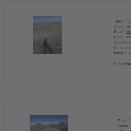
Titolo :
" L
Autore :
An
Email :
an
Data di inv
Soggetto d
Comune del
Località :
V
Descrizion
Titolo :
"
Autore :