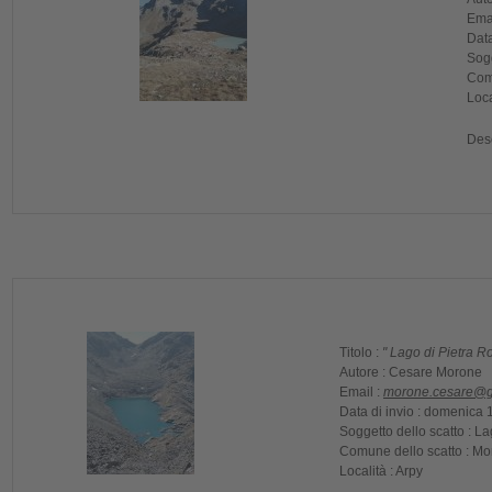
Emai
Data
Sogg
Com
Loca
Desc
Titolo :
" Lago di Pietra 
Autore :
Cesare Morone
Email :
morone.cesare@g
Data di invio :
domenica 1
Soggetto dello scatto :
Lag
Comune dello scatto :
Mo
Località :
Arpy