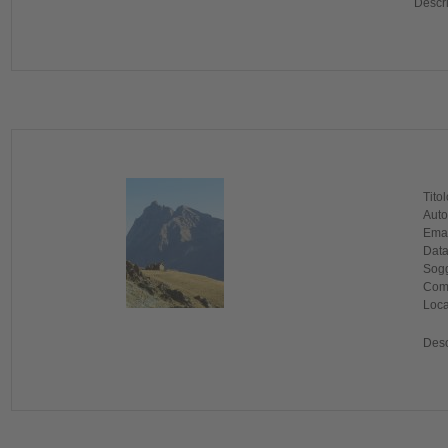
Descr
Titol
Auto
Emai
Data
Sogg
Comu
Local
Desc