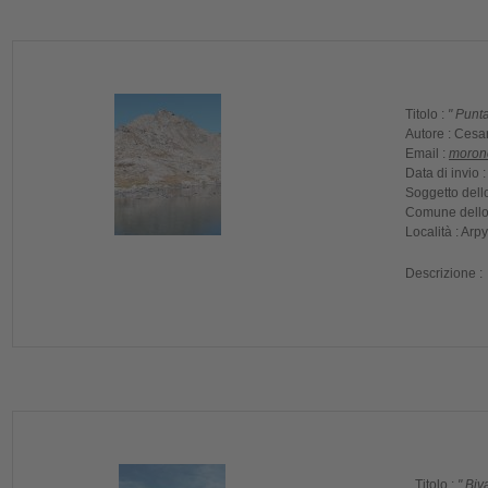
Titolo :
" Punt
Autore :
Cesa
Email :
moron
Data di invio 
Soggetto dello
Comune dello 
Località :
Arpy
Descrizione :
Titolo :
" Biv