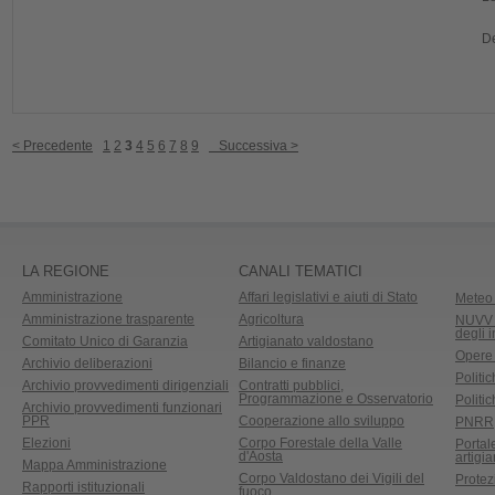
De
< Precedente
1
2
3
4
5
6
7
8
9
Successiva >
LA REGIONE
CANALI TEMATICI
Amministrazione
Affari legislativi e aiuti di Stato
Meteo 
Amministrazione trasparente
Agricoltura
NUVV -
degli 
Comitato Unico di Garanzia
Artigianato valdostano
Opere
Archivio deliberazioni
Bilancio e finanze
Politic
Archivio provvedimenti dirigenziali
Contratti pubblici,
Programmazione e Osservatorio
Politic
Archivio provvedimenti funzionari
PPR
Cooperazione allo sviluppo
PNRR
Elezioni
Corpo Forestale della Valle
Portal
d'Aosta
artigi
Mappa Amministrazione
Corpo Valdostano dei Vigili del
Protez
Rapporti istituzionali
fuoco