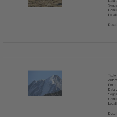
Data d
Sogget
Comun
Locali
Descr
Titolo
Autore
Email
Data d
Sogget
Comun
Locali
Descr