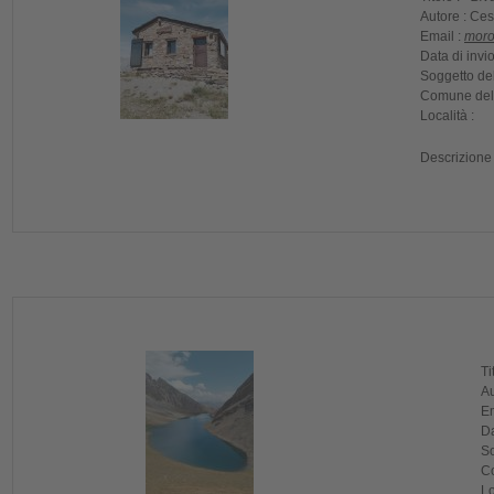
Autore :
Ces
Email :
moro
Data di invio
Soggetto del
Comune dell
Località :
Descrizione
Ti
Au
Em
Da
So
Co
Lo