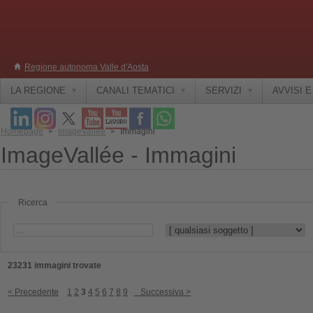
Regione autonoma Valle d'Aosta
LA REGIONE
CANALI TEMATICI
SERVIZI
AVVISI 
Homepage
ImageVallée
Immagini
ImageVallée - Immagini
Ricerca
23231 immagini trovate
< Precedente
1
2
3
4
5
6
7
8
9
Successiva >