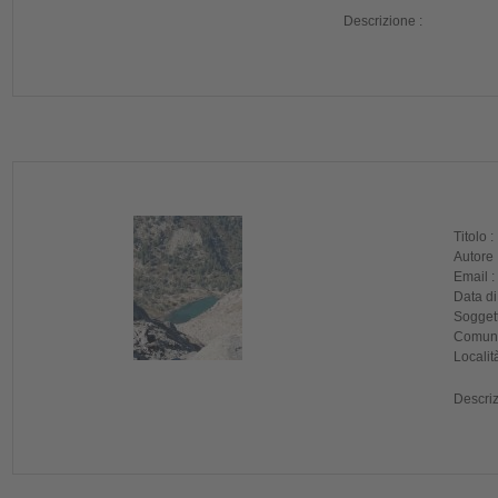
Descrizione :
Titolo :
Autore 
Email :
Data di
Soggett
Comune
Localit
Descriz