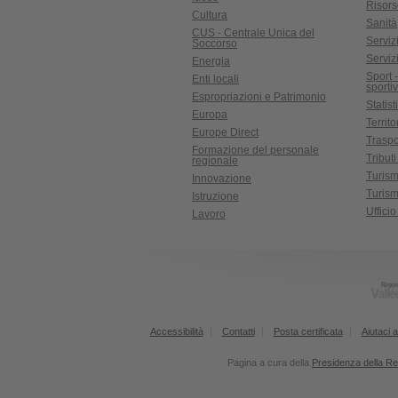
Risors
Cultura
Sanità
CUS - Centrale Unica del
Servizi
Soccorso
Serviz
Energia
Sport 
Enti locali
sporti
Espropriazioni e Patrimonio
Statist
Europa
Territ
Europe Direct
Traspo
Formazione del personale
Tributi
regionale
Turis
Innovazione
Turism
Istruzione
Uffici
Lavoro
Accessibilità
Contatti
Posta certificata
Aiutaci a
Pagina a cura della
Presidenza della R