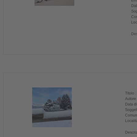
Ema
Dat
Sog
Com
Loc
Des
Titolo :
Autore
Data di
Soggett
Comune
Localit
Descri