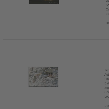
Da
So
Co
Lo
De
Tit
Aut
Ema
Dat
Sog
Com
Loc
Des