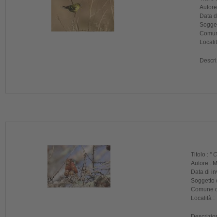
Autore
Data di
Sogget
Comune
Localit
Descri
Titolo :
" 
Autore :
M
Data di in
Soggetto d
Comune de
Località :
Descrizio