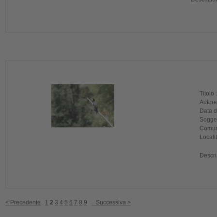
Titolo 
Autore
Data di
Sogget
Comune
Localit
Descri
< Precedente
1
2
3
4
5
6
7
8
9
Successiva >