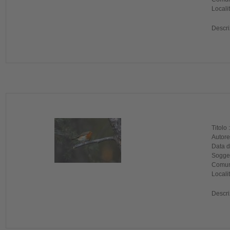
Localit
Descri
Titolo 
Autore
Data di
Sogget
Comune
Localit
Descri