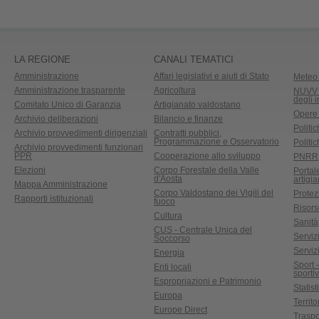
LA REGIONE
CANALI TEMATICI
Amministrazione
Affari legislativi e aiuti di Stato
Meteo 
Amministrazione trasparente
Agricoltura
NUVV -
degli 
Comitato Unico di Garanzia
Artigianato valdostano
Opere
Archivio deliberazioni
Bilancio e finanze
Politic
Archivio provvedimenti dirigenziali
Contratti pubblici,
Programmazione e Osservatorio
Politic
Archivio provvedimenti funzionari
PPR
Cooperazione allo sviluppo
PNRR
Elezioni
Corpo Forestale della Valle
Portal
d'Aosta
artigi
Mappa Amministrazione
Corpo Valdostano dei Vigili del
Protez
Rapporti istituzionali
fuoco
Risors
Cultura
Sanità
CUS - Centrale Unica del
Servizi
Soccorso
Serviz
Energia
Sport 
Enti locali
sporti
Espropriazioni e Patrimonio
Statist
Europa
Territ
Europe Direct
Traspo