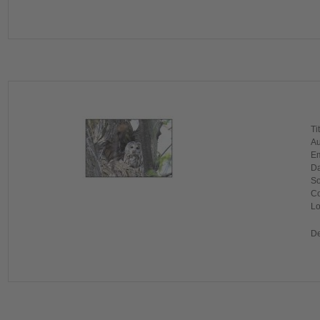
Ti
Au
Em
Da
So
Co
Lo
De