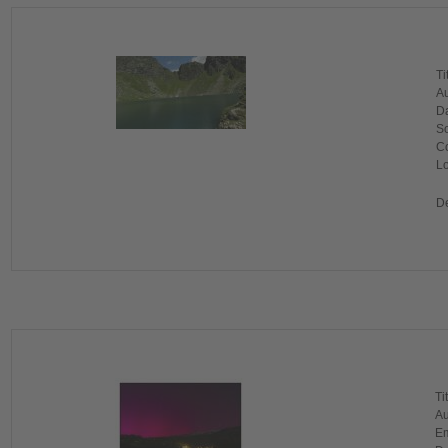
Ti
Au
Da
So
Co
Lo
De
Ti
Au
Em