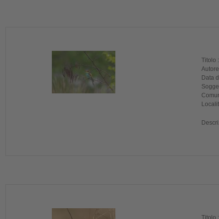
Titolo 
Autore
Data di
Sogget
Comune
Localit
Descri
Titolo 