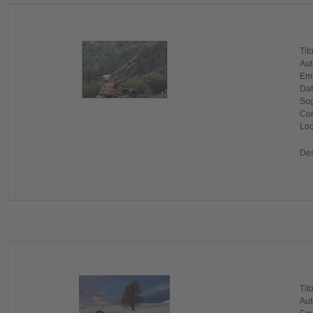
Tit
Aut
Ema
Dat
Sog
Com
Loc
Des
Tit
Aut