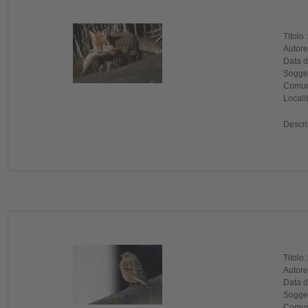
Titolo 
Autore
Data di
Sogget
Comune
Localit
Descri
Titolo 
Autore
Data di
Sogget
Comune