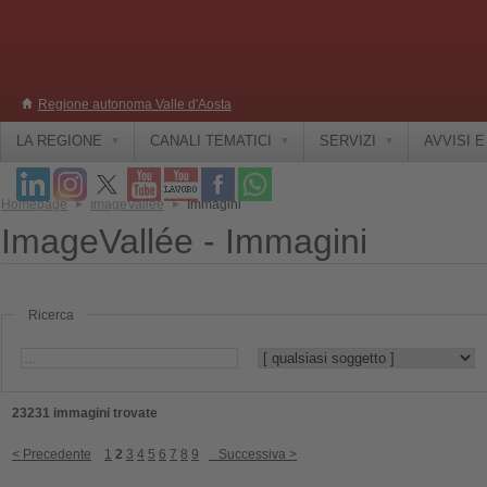
Regione autonoma Valle d'Aosta
LA REGIONE
CANALI TEMATICI
SERVIZI
AVVISI 
Homepage
ImageVallée
Immagini
ImageVallée - Immagini
Ricerca
23231 immagini trovate
< Precedente
1
2
3
4
5
6
7
8
9
Successiva >