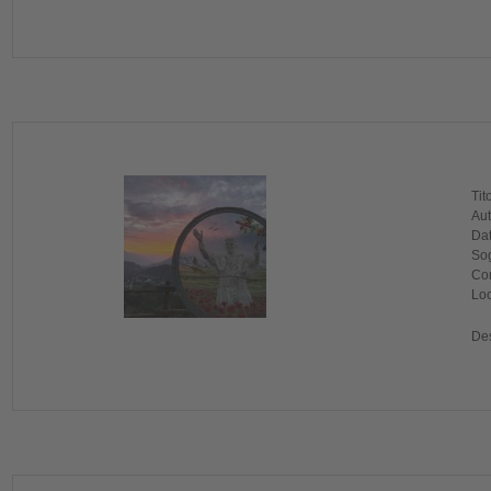
Tit
Aut
Dat
Sog
Com
Loc
Des