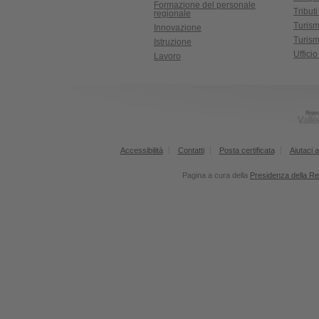
Formazione del personale
Tributi
regionale
Turis
Innovazione
Turism
Istruzione
Uffici
Lavoro
Accessibilità
Contatti
Posta certificata
Aiutaci a
Pagina a cura della
Presidenza della R