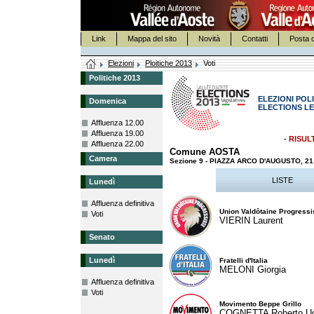
Link
Mappa del sito
Novità
Contatti
Posta c
Elezioni
Ploitiche 2013
Voti
Politiche 2013
ELEZIONI POLI
Domenica
ELECTIONS LE
Affluenza 12.00
Affluenza 19.00
- RISUL
Affluenza 22.00
Comune AOSTA
Camera
Sezione 9 - PIAZZA ARCO D'AUGUSTO, 
LISTE
Lunedì
Affluenza definitiva
Union Valdôtaine Progressi
Voti
VIERIN Laurent
Senato
Lunedì
Fratelli d'Italia
MELONI Giorgia
Affluenza definitiva
Voti
Movimento Beppe Grillo
COGNETTA Roberto U