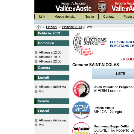
Link
Mappa del sito
Novità
Contatti
Posta c
Elezioni
Ploitiche 2013
Voti
Politiche 2013
ELEZIONI POLI
Domenica
ELECTIONS LE
Affluenza 12.00
Affluenza 19.00
- RISUL
Affluenza 22.00
Comune SAINT-NICOLAS
Camera
LISTE
Lunedì
Affluenza definitiva
Union Valdôtaine Progressi
VIERIN Laurent
Voti
Senato
Fratelli d'Italia
Lunedì
MELONI Giorgia
Affluenza definitiva
Voti
Movimento Beppe Grillo
COGNETTA Roberto U