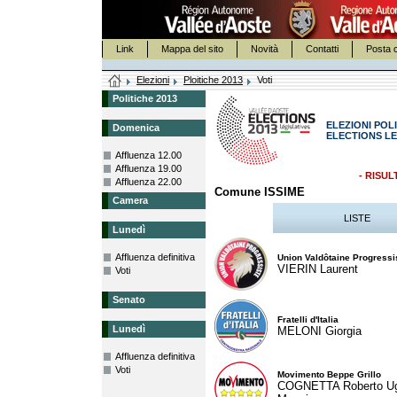
Link
Mappa del sito
Novità
Contatti
Posta c
Elezioni
Ploitiche 2013
Voti
Politiche 2013
ELEZIONI POLI
Domenica
ELECTIONS LE
Affluenza 12.00
Affluenza 19.00
- RISUL
Affluenza 22.00
Comune ISSIME
Camera
LISTE
Lunedì
Affluenza definitiva
Union Valdôtaine Progressi
VIERIN Laurent
Voti
Senato
Fratelli d'Italia
Lunedì
MELONI Giorgia
Affluenza definitiva
Voti
Movimento Beppe Grillo
COGNETTA Roberto U