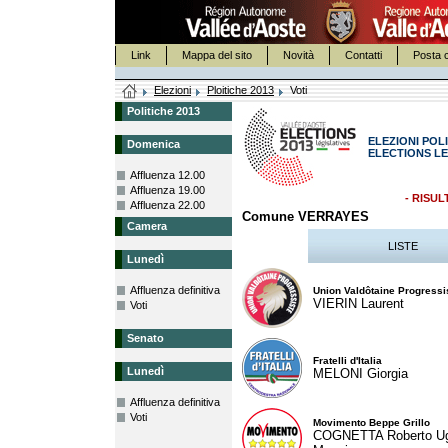
Link
Mappa del sito
Novità
Contatti
Posta c
Elezioni
Ploitiche 2013
Voti
Politiche 2013
ELEZIONI POLI
Domenica
ELECTIONS LE
Affluenza 12.00
Affluenza 19.00
- RISUL
Affluenza 22.00
Comune VERRAYES
Camera
LISTE
Lunedì
Affluenza definitiva
Union Valdôtaine Progressi
VIERIN Laurent
Voti
Senato
Fratelli d'Italia
Lunedì
MELONI Giorgia
Affluenza definitiva
Voti
Movimento Beppe Grillo
COGNETTA Roberto U