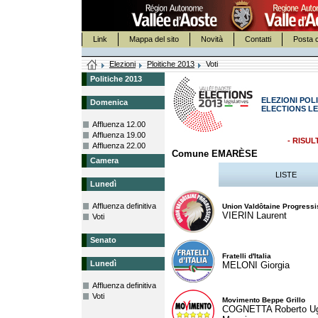
Link
Mappa del sito
Novità
Contatti
Posta c
Elezioni
Ploitiche 2013
Voti
Politiche 2013
ELEZIONI POLI
Domenica
ELECTIONS LE
Affluenza 12.00
Affluenza 19.00
- RISUL
Affluenza 22.00
Comune EMARÈSE
Camera
LISTE
Lunedì
Affluenza definitiva
Union Valdôtaine Progressi
VIERIN Laurent
Voti
Senato
Fratelli d'Italia
Lunedì
MELONI Giorgia
Affluenza definitiva
Voti
Movimento Beppe Grillo
COGNETTA Roberto U