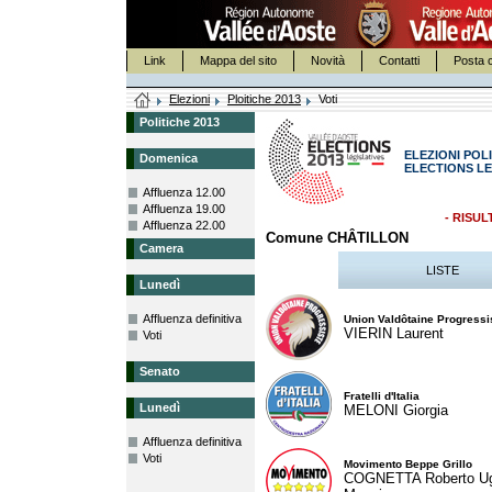
Link
Mappa del sito
Novità
Contatti
Posta c
Elezioni
Ploitiche 2013
Voti
Politiche 2013
ELEZIONI POLI
Domenica
ELECTIONS LE
Affluenza 12.00
Affluenza 19.00
- RISUL
Affluenza 22.00
Comune CHÂTILLON
Camera
LISTE
Lunedì
Affluenza definitiva
Union Valdôtaine Progressi
VIERIN Laurent
Voti
Senato
Fratelli d'Italia
Lunedì
MELONI Giorgia
Affluenza definitiva
Voti
Movimento Beppe Grillo
COGNETTA Roberto U