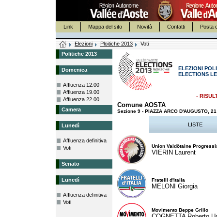
Link
Mappa del sito
Novità
Contatti
Posta c
Elezioni
Ploitiche 2013
Voti
Politiche 2013
ELEZIONI POLI
Domenica
ELECTIONS LE
Affluenza 12.00
Affluenza 19.00
- RISUL
Affluenza 22.00
Comune AOSTA
Camera
Sezione 9 - PIAZZA ARCO D'AUGUSTO, 
LISTE
Lunedì
Affluenza definitiva
Union Valdôtaine Progressi
Voti
VIERIN Laurent
Senato
Lunedì
Fratelli d'Italia
MELONI Giorgia
Affluenza definitiva
Voti
Movimento Beppe Grillo
COGNETTA Roberto U