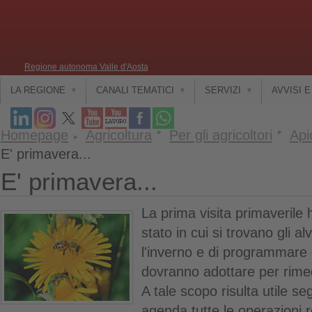
Regione autonoma Valle d'Aosta
LA REGIONE
CANALI TEMATICI
SERVIZI
AVVISI 
Homepage
Agricoltura
Per gli agricoltori
Api
E' primavera...
E' primavera...
La prima visita primaverile h
stato in cui si trovano gli 
l'inverno e di programmare g
dovranno adottare per rimedi
A tale scopo risulta utile s
agenda tutte le operazioni r