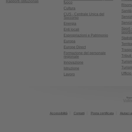
Rapporti istituzionali
fuoco
Risors
Cultura
Sanità
CUS - Centrale Unica del
Servizi
Soccorso
Serviz
Energia
Sport 
Enti locali
sporti
Espropriazioni e Patrimonio
Statist
Europa
Territ
Europe Direct
Traspo
Formazione del personale
Tributi
regionale
Turis
Innovazione
Turism
Istruzione
Uffici
Lavoro
Accessibilità
Contatti
Posta certificata
Aiutaci a