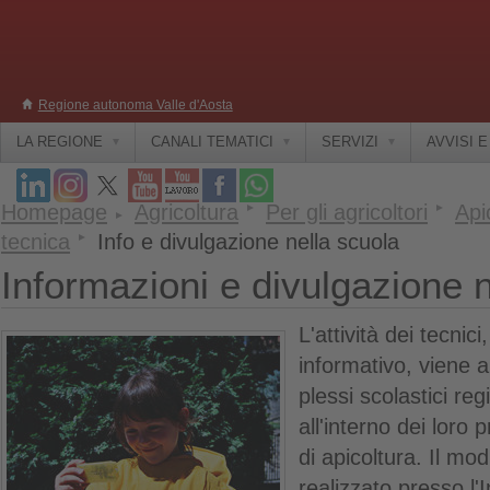
Regione autonoma Valle d'Aosta
LA REGIONE
CANALI TEMATICI
SERVIZI
AVVISI 
Homepage
Agricoltura
Per gli agricoltori
Api
tecnica
Info e divulgazione nella scuola
Informazioni e divulgazione n
L'attività dei tecnici
informativo, viene a
plessi scolastici re
all'interno dei lor
di apicoltura. Il mo
realizzato presso l'I