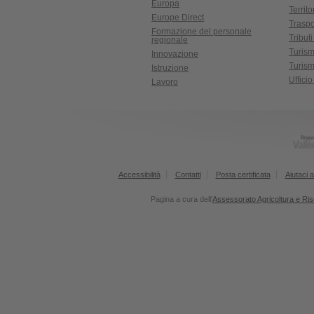
Europa
Territ
Europe Direct
Traspo
Formazione del personale
Tributi
regionale
Turis
Innovazione
Turism
Istruzione
Uffici
Lavoro
Accessibilità
Contatti
Posta certificata
Aiutaci a
Pagina a cura dell'
Assessorato Agricoltura e Ris