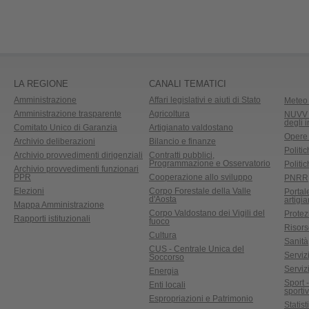
LA REGIONE
CANALI TEMATICI
Amministrazione
Affari legislativi e aiuti di Stato
Meteo 
Amministrazione trasparente
Agricoltura
NUVV -
degli 
Comitato Unico di Garanzia
Artigianato valdostano
Opere
Archivio deliberazioni
Bilancio e finanze
Politic
Archivio provvedimenti dirigenziali
Contratti pubblici,
Programmazione e Osservatorio
Politic
Archivio provvedimenti funzionari
PPR
Cooperazione allo sviluppo
PNRR
Elezioni
Corpo Forestale della Valle
Portal
d'Aosta
artigi
Mappa Amministrazione
Corpo Valdostano dei Vigili del
Protez
Rapporti istituzionali
fuoco
Risors
Cultura
Sanità
CUS - Centrale Unica del
Servizi
Soccorso
Serviz
Energia
Sport 
Enti locali
sporti
Espropriazioni e Patrimonio
Statist