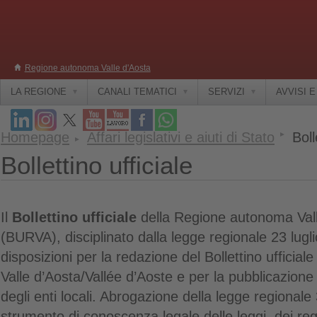
Regione autonoma Valle d'Aosta
LA REGIONE
CANALI TEMATICI
SERVIZI
AVVISI 
Homepage
Affari legislativi e aiuti di Stato
Boll
Bollettino ufficiale
Il
Bollettino ufficiale
della Regione autonoma Vall
(BURVA), disciplinato dalla legge regionale 23 lug
disposizioni per la redazione del Bollettino uffici
Valle d’Aosta/Vallée d’Aoste e per la pubblicazione 
degli enti locali. Abrogazione della legge regionale
strumento di conoscenza legale delle leggi, dei reg