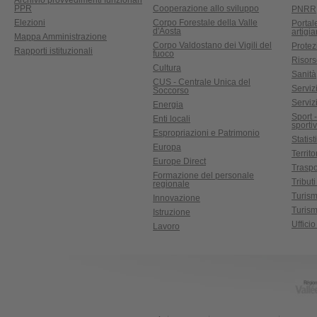
Archivio provvedimenti funzionari
PPR
Cooperazione allo sviluppo
PNRR
Elezioni
Corpo Forestale della Valle
Portal
d'Aosta
artigi
Mappa Amministrazione
Corpo Valdostano dei Vigili del
Protez
Rapporti istituzionali
fuoco
Risors
Cultura
Sanità
CUS - Centrale Unica del
Servizi
Soccorso
Serviz
Energia
Sport 
Enti locali
sporti
Espropriazioni e Patrimonio
Statist
Europa
Territ
Europe Direct
Traspo
Formazione del personale
Tributi
regionale
Turis
Innovazione
Turism
Istruzione
Uffici
Lavoro