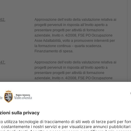
662.
Approvazione dell’esito della valutazione relativa ai
progetti pervenuti in risposta all’Invito aperto a
presentare progetti per attività di formazione
aziendale, Invito n. 4/2008, FSE PO Occupazione
Asse Adattabilità, volto a promuovere interventi per
la formazione continua – quarta scadenza.
Finanziamento di spesa.
747.
Approvazione dell’esito della valutazione relativa ai
progetti pervenuti in risposta all’Invito aperto a
presentare progetti per attività di formazione
aziendale, Invito n. 4/2008, FSE PO Occupazione
Asse Adattabilità, volto a promuovere interventi per
la formazione continua – quinta scadenza.
Finanziamento di spesa.
 1581.
Approvazione di criteri e modalità per l’erogazione
degli incentivi regionali per il rinnovo tecnologico
del parco auto e moto circolante in Valle d’Aosta ai
sensi della legge regionale 26 maggio 2009, n. 11.