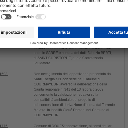
 1599.
Approvazione dei criteri e delle modalità per il
finanziamento di iniziative di informazione e di
sensibilizzazione sulla disabilità di cui all’art. 6,
comma 1, della legge regionale 18 aprile 2008, n.
14 recante «Sistema integrato di interventi e servizi
a favore delle persone con disabilità ».
 1739.
Scioglimento, ai sensi dell’art. 2545-septiesdecies
del Codice civile, della Società «Eureka piccola
società cooperativa a responsabilità limitata», con
sede in SARRE e nomina del dott. Fabrizio BERTI,
di SAINT-CHRISTOPHE, quale Commissario
liquidatore.
 1693.
Non accoglimento dell’opposizione presentata da
Santi Energia s.r.l. con sede nel Comune di
COURMAYEUR, avverso la deliberazione della
Giunta regionale n. 341 del 13 febbraio 2009
concernente la valutazione negativa sulla
compatibilità ambientale del progetto di
subconcessione di derivazione d’acqua dal Torrente
Malatra, in località Gioué Damon, nel Comune di
COURMAYEUR.
 1776.
Comune di DOUES: approvazione, ai sensi dell’art.