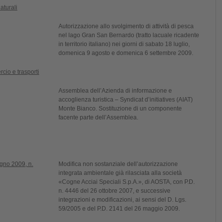
aturali
Autorizzazione allo svolgimento di attività di pesca
nel lago Gran San Bernardo (tratto lacuale ricadente
in territorio italiano) nei giorni di sabato 18 luglio,
domenica 9 agosto e domenica 6 settembre 2009.
cio e trasporti
Assemblea dell’Azienda di informazione e
accoglienza turistica – Syndicat d’initiatives (AIAT)
Monte Bianco. Sostituzione di un componente
facente parte dell’Assemblea.
gno 2009, n.
Modifica non sostanziale dell’autorizzazione
integrata ambientale già rilasciata alla società
«Cogne Acciai Speciali S.p.A.», di AOSTA, con P.D.
n. 4446 del 26 ottobre 2007, e successive
integrazioni e modificazioni, ai sensi del D. Lgs.
59/2005 e del P.D. 2141 del 26 maggio 2009.