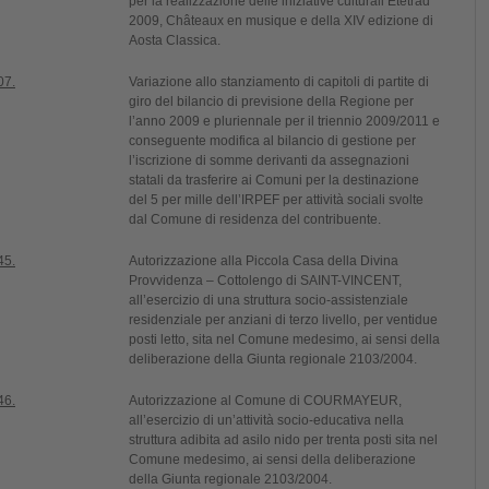
per la realizzazione delle iniziative culturali Ététrad
2009, Châteaux en musique e della XIV edizione di
Aosta Classica.
07.
Variazione allo stanziamento di capitoli di partite di
giro del bilancio di previsione della Regione per
l’anno 2009 e pluriennale per il triennio 2009/2011 e
conseguente modifica al bilancio di gestione per
l’iscrizione di somme derivanti da assegnazioni
statali da trasferire ai Comuni per la destinazione
del 5 per mille dell’IRPEF per attività sociali svolte
dal Comune di residenza del contribuente.
45.
Autorizzazione alla Piccola Casa della Divina
Provvidenza – Cottolengo di SAINT-VINCENT,
all’esercizio di una struttura socio-assistenziale
residenziale per anziani di terzo livello, per ventidue
posti letto, sita nel Comune medesimo, ai sensi della
deliberazione della Giunta regionale 2103/2004.
46.
Autorizzazione al Comune di COURMAYEUR,
all’esercizio di un’attività socio-educativa nella
struttura adibita ad asilo nido per trenta posti sita nel
Comune medesimo, ai sensi della deliberazione
della Giunta regionale 2103/2004.