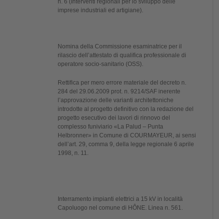
n. 6 (Interventi regionali per lo sviluppo delle
imprese industriali ed artigiane).
Nomina della Commissione esaminatrice per il
rilascio dell’attestato di qualifica professionale di
operatore socio-sanitario (OSS).
Rettifica per mero errore materiale del decreto n.
284 del 29.06.2009 prot. n. 9214/SAF inerente
l’approvazione delle varianti architettoniche
introdotte al progetto definitivo con la redazione del
progetto esecutivo dei lavori di rinnovo del
complesso funiviario «La Palud – Punta
Helbronner» in Comune di COURMAYEUR, ai sensi
dell’art. 29, comma 9, della legge regionale 6 aprile
1998, n. 11.
Interramento impianti elettrici a 15 kV in località
Capoluogo nel comune di HÔNE. Linea n. 561.