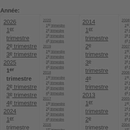
Année:
2020
2008
2026
2014
er
er
1
trimestre
1
er
er
1
1
e
e
2
trimestre
2
t
e
e
3
trimestre
3
t
trimestre
trimestre
e
e
4
trimestre
4
t
e
e
2
trimestre
2
2019
2007
er
er
1
trimestre
1
e
3
trimestre
trimestre
e
e
2
trimestre
2
t
e
e
e
2025
3
3
trimestre
3
t
e
e
4
trimestre
4
t
er
1
trimestre
2018
2006
er
e
er
trimestre
4
1
trimestre
1
e
e
2
trimestre
2
t
e
2
trimestre
trimestre
e
e
3
trimestre
3
t
e
e
e
4
trimestre
4
t
3
trimestre
2013
2017
2005
e
er
4
trimestre
1
er
er
1
trimestre
1
e
e
2
trimestre
2
t
2024
trimestre
e
e
3
trimestre
3
t
er
e
1
2
e
e
4
trimestre
4
t
2016
2004
trimestre
trimestre
er
er