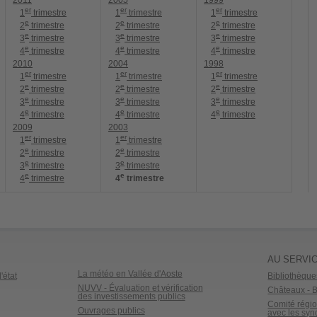
2011
2005
1999
er
er
er
1
trimestre
1
trimestre
1
trimestre
e
e
e
2
trimestre
2
trimestre
2
trimestre
e
e
e
3
trimestre
3
trimestre
3
trimestre
e
e
e
4
trimestre
4
trimestre
4
trimestre
2010
2004
1998
er
er
er
1
trimestre
1
trimestre
1
trimestre
e
e
e
2
trimestre
2
trimestre
2
trimestre
e
e
e
3
trimestre
3
trimestre
3
trimestre
e
e
e
4
trimestre
4
trimestre
4
trimestre
2009
2003
er
er
1
trimestre
1
trimestre
e
e
2
trimestre
2
trimestre
e
e
3
trimestre
3
trimestre
e
e
4
trimestre
4
trimestre
AU SERVIC
La météo en Vallée d'Aoste
'état
Bibliothèque
NUVV - Évaluation et vérification
Châteaux - Bi
des investissements publics
Comité régio
Ouvrages publics
avec les syn