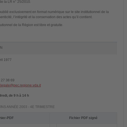
 de la LR n° 25/2010.
t publié exclusivement en format numérique sur le site institutionnel de la
ticité, l’intégrité et la conservation des actes qu’il contient.
itutionnel de la Région est libre et gratuite.
ON
ril 1977
5 27 38 69
_legale@pec.regione.vda.it
redi, de 9 h à 14 h
INS ANNÉE 2003 - 4E TRIMESTRE
hier-PDF
Fichier PDF signé