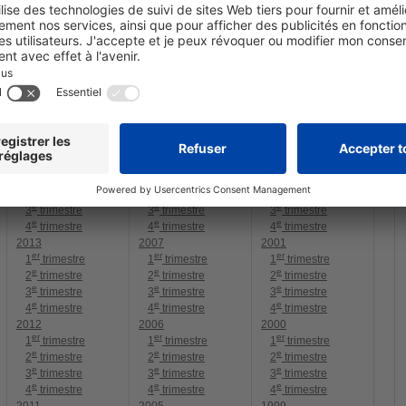
2014
2008
2002
er
er
er
1
trimestre
1
trimestre
1
trimestre
e
e
e
2
trimestre
2
trimestre
2
trimestre
e
e
e
3
trimestre
3
trimestre
3
trimestre
e
e
e
4
trimestre
4
trimestre
4
trimestre
2013
2007
2001
er
er
er
1
trimestre
1
trimestre
1
trimestre
e
e
e
2
trimestre
2
trimestre
2
trimestre
e
e
e
3
trimestre
3
trimestre
3
trimestre
e
e
e
4
trimestre
4
trimestre
4
trimestre
2012
2006
2000
er
er
er
1
trimestre
1
trimestre
1
trimestre
e
e
e
2
trimestre
2
trimestre
2
trimestre
e
e
e
3
trimestre
3
trimestre
3
trimestre
e
e
e
4
trimestre
4
trimestre
4
trimestre