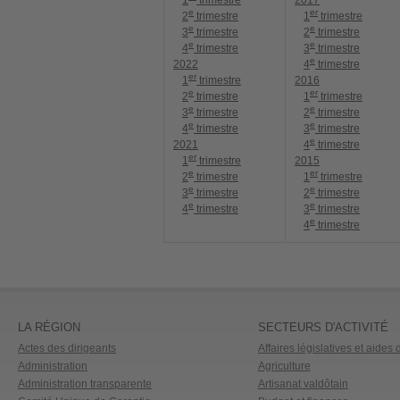
1
trimestre
2017
e
er
2
trimestre
1
trimestre
e
e
3
trimestre
2
trimestre
e
e
4
trimestre
3
trimestre
e
2022
4
trimestre
er
1
trimestre
2016
e
er
2
trimestre
1
trimestre
e
e
3
trimestre
2
trimestre
e
e
4
trimestre
3
trimestre
e
2021
4
trimestre
er
1
trimestre
2015
e
er
2
trimestre
1
trimestre
e
e
3
trimestre
2
trimestre
e
e
4
trimestre
3
trimestre
e
4
trimestre
LA RÉGION
SECTEURS D'ACTIVITÉ
Actes des dirigeants
Affaires législatives et aides d
Administration
Agriculture
Administration transparente
Artisanat valdôtain