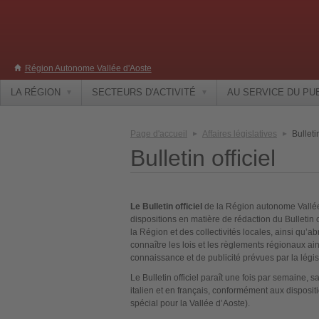
Région Autonome Vallée d'Aoste
LA RÉGION
SECTEURS D'ACTIVITÉ
AU SERVICE DU PU
Page d'accueil
Affaires législatives
Bulletin
Bulletin officiel
Le Bulletin officiel
de la Région autonome Vallée d
dispositions en matière de rédaction du Bulletin 
la Région et des collectivités locales, ainsi qu’a
connaître les lois et les règlements régionaux ai
connaissance et de publicité prévues par la légis
Le Bulletin officiel paraît une fois par semaine, s
italien et en français, conformément aux dispositio
spécial pour la Vallée d’Aoste).