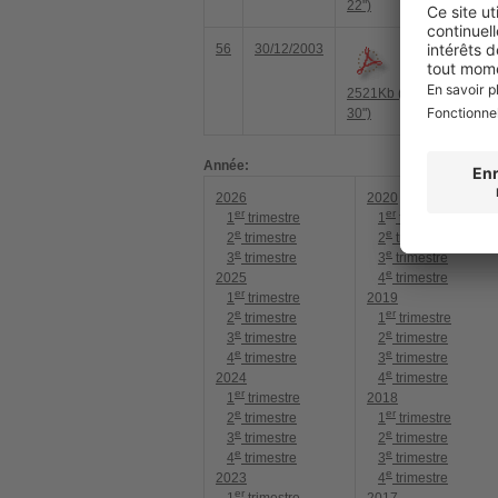
22")
56
30/12/2003
2521Kb (10'
30")
Année:
2026
2020
er
er
1
trimestre
1
trimestre
e
e
2
trimestre
2
trimestre
e
e
3
trimestre
3
trimestre
e
2025
4
trimestre
er
1
trimestre
2019
e
er
2
trimestre
1
trimestre
e
e
3
trimestre
2
trimestre
e
e
4
trimestre
3
trimestre
e
2024
4
trimestre
er
1
trimestre
2018
e
er
2
trimestre
1
trimestre
e
e
3
trimestre
2
trimestre
e
e
4
trimestre
3
trimestre
e
2023
4
trimestre
er