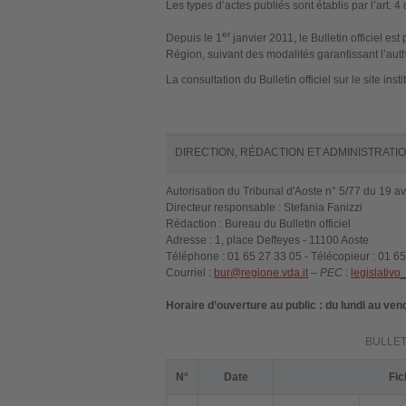
Les types d’actes publiés sont établis par l’art. 4
er
Depuis le 1
janvier 2011, le Bulletin officiel es
Région, suivant des modalités garantissant l’authen
La consultation du Bulletin officiel sur le site inst
DIRECTION, RÉDACTION ET ADMINISTRATI
Autorisation du Tribunal d'Aoste n° 5/77 du 19 av
Directeur responsable : Stefania Fanizzi
Rédaction : Bureau du Bulletin officiel
Adresse : 1, place Deffeyes - 11100 Aoste
Téléphone : 01 65 27 33 05 - Télécopieur : 01 6
Courriel :
bur@regione.vda.it
–
PEC
:
legislativo
Horaire d’ouverture au public : du lundi au vend
BULLET
N°
Date
Fic