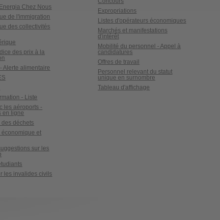
Concours
o Energia Chez Nous
Expropriations
ue de l'immigration
Listes d'opérateurs économiques
ue des collectivités
Marchés et manifestations
d'intérêt
érique
Mobilité du personnel - Appel à
ndice des prix à la
candidatures
on
Offres de travail
- Alerte alimentaire
Personnel relevant du statut
ES
unique en surnombre
x
Tableau d'affichage
ormation - Liste
c les aéroports -
 en ligne
 des déchets
e économique et
suggestions sur les
b
tudiants
 les invalides civils