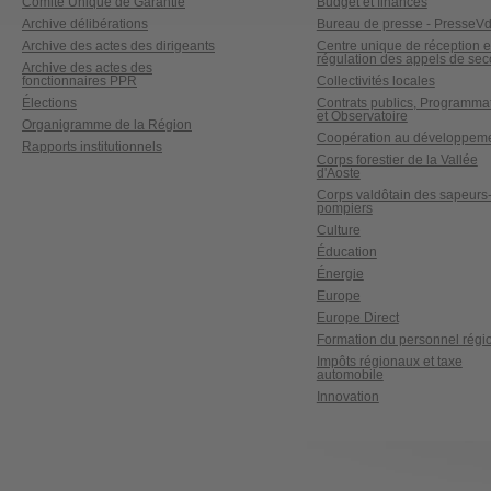
Comité Unique de Garantie
Budget et finances
Archive délibérations
Bureau de presse - PresseV
Archive des actes des dirigeants
Centre unique de réception e
régulation des appels de sec
Archive des actes des
fonctionnaires PPR
Collectivités locales
Élections
Contrats publics, Programma
et Observatoire
Organigramme de la Région
Coopération au développem
Rapports institutionnels
Corps forestier de la Vallée
d'Aoste
Corps valdôtain des sapeurs
pompiers
Culture
Éducation
Énergie
Europe
Europe Direct
Formation du personnel régi
Impôts régionaux et taxe
automobile
Innovation