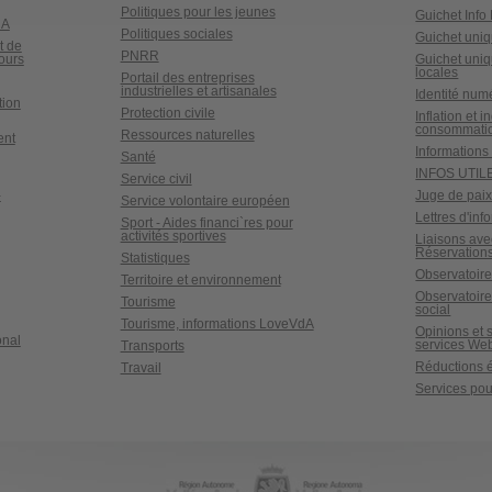
Politiques pour les jeunes
Guichet Inf
dA
Politiques sociales
Guichet uniq
t de
PNRR
ours
Guichet uniq
locales
Portail des entreprises
industrielles et artisanales
Identité num
tion
Protection civile
Inflation et i
consommati
Ressources naturelles
ent
Informations 
Santé
INFOS UTIL
Service civil
-
Juge de pai
Service volontaire européen
Lettres d'inf
Sport - Aides financi`res pour
activités sportives
Liaisons ave
Réservations
Statistiques
Observatoire
Territoire et environnement
Observatoir
Tourisme
social
Tourisme, informations LoveVdA
Opinions et 
onal
services We
Transports
Réductions é
Travail
Services pour