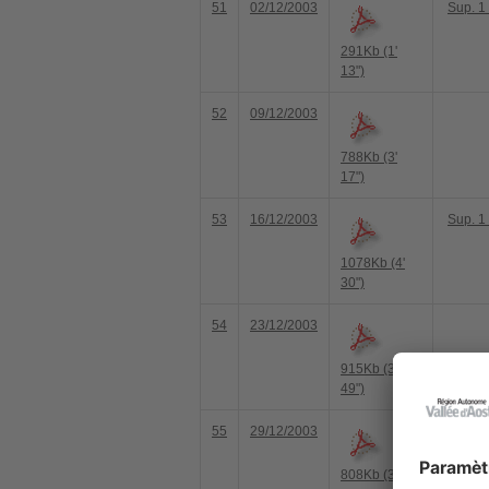
51
02/12/2003
Sup. 1
291Kb (1'
13")
52
09/12/2003
788Kb (3'
17")
53
16/12/2003
Sup. 1
1078Kb (4'
30")
54
23/12/2003
915Kb (3'
49")
55
29/12/2003
Sup. 1
29/12/
808Kb (3'