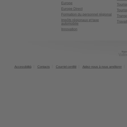
Europe
Touri
Europe Direct
Touris
Formation du personnel régional
Transp
Impôts régionaux et taxe
Travai
automobile
Innovation
Accessibilità
Contacts
Courriel certifié
Aidez-nous à nous améliorer