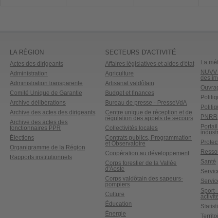
LA RÉGION
SECTEURS D'ACTIVITÉ
La mét
Actes des dirigeants
Affaires législatives et aides d'état
NUVV -
Administration
Agriculture
des in
Administration transparente
Artisanat valdôtain
Ouvrag
Comité Unique de Garantie
Budget et finances
Politi
Archive délibérations
Bureau de presse - PresseVdA
Politi
Archive des actes des dirigeants
Centre unique de réception et de
PNRR
régulation des appels de secours
Archive des actes des
Portai
fonctionnaires PPR
Collectivités locales
industr
Élections
Contrats publics, Programmation
Protect
et Observatoire
Organigramme de la Région
Ressou
Coopération au développement
Rapports institutionnels
Santé
Corps forestier de la Vallée
d'Aoste
Service
Corps valdôtain des sapeurs-
Servic
pompiers
Sport 
Culture
activit
Éducation
Statis
Énergie
Territ