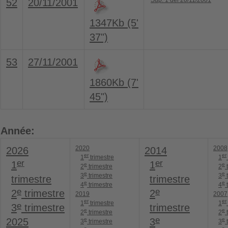
Sup. 1 del 20/11/2001
52
20/11/2001
1347Kb (5'
37")
53
27/11/2001
1860Kb (7'
45")
Année:
2020
2008
2026
2014
er
er
1
trimestre
1
er
er
1
1
e
e
2
trimestre
2
t
e
e
3
trimestre
3
t
trimestre
trimestre
e
e
4
trimestre
4
t
e
e
2
trimestre
2
2019
2007
er
er
1
trimestre
1
e
3
trimestre
trimestre
e
e
2
trimestre
2
t
e
e
e
2025
3
3
trimestre
3
t