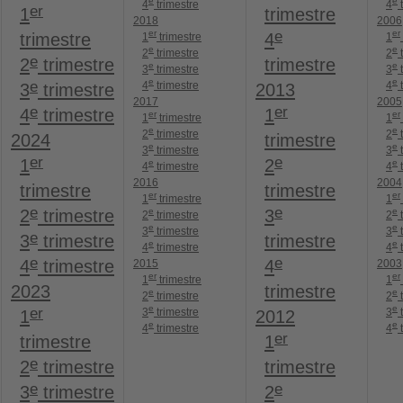
e
e
4
trimestre
4
t
er
1
trimestre
2018
2006
er
e
er
trimestre
4
1
trimestre
1
e
e
2
trimestre
2
t
e
2
trimestre
trimestre
e
e
3
trimestre
3
t
e
e
e
4
trimestre
4
t
3
trimestre
2013
2017
2005
e
er
4
trimestre
1
er
er
1
trimestre
1
e
e
2
trimestre
2
t
2024
trimestre
e
e
3
trimestre
3
t
er
e
1
2
e
e
4
trimestre
4
t
2016
2004
trimestre
trimestre
er
er
1
trimestre
1
e
e
e
e
2
trimestre
3
2
trimestre
2
t
e
e
3
trimestre
3
t
e
3
trimestre
trimestre
e
e
4
trimestre
4
t
e
e
4
trimestre
4
2015
2003
er
er
1
trimestre
1
2023
trimestre
e
e
2
trimestre
2
t
e
e
er
3
trimestre
3
t
1
2012
e
e
4
trimestre
4
t
er
trimestre
1
e
2
trimestre
trimestre
e
e
3
trimestre
2