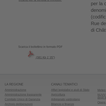
incanto per la vendita di immobili.
per la 
denomi
(codifi
Rue de
di Chât
Scarica il bollettino in formato PDF
(381 Kb 1' 35")
LA REGIONE
CANALI TEMATICI
Amministrazione
Affari legislativi e aiuti di Stato
Meteo 
Amministrazione trasparente
Agricoltura
NUVV -
degli 
Comitato Unico di Garanzia
Artigianato valdostano
Opere
Archivio deliberazioni
Bilancio e finanze