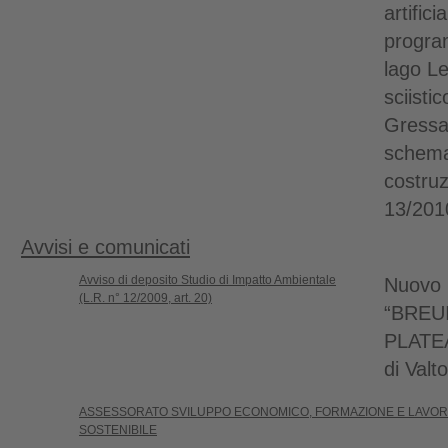
artific
progra
lago Le
sciisti
Gressa
schema 
costruz
13/201
Avvisi e comunicati
Avviso di deposito Studio di Impatto Ambientale
Nuovo i
(L.R. n° 12/2009, art. 20)
“BREU
PLATE
di Valt
ASSESSORATO SVILUPPO ECONOMICO, FORMAZIONE E LAVORO
SOSTENIBILE