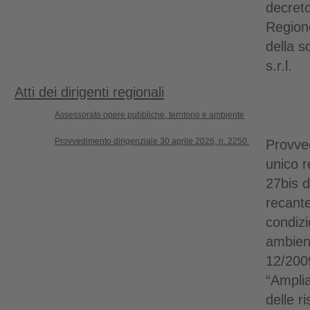
decreto
Region
della s
s.r.l.
Atti dei dirigenti regionali
Assessorato opere pubbliche, territorio e ambiente
Provvedimento dirigenziale 30 aprile 2026, n. 2250.
Provve
unico re
27bis d
recante
condizi
ambient
12/2009
“Ampli
delle r