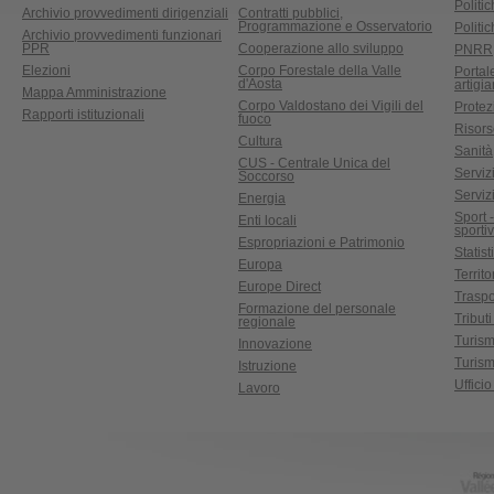
Politic
Archivio provvedimenti dirigenziali
Contratti pubblici,
Programmazione e Osservatorio
Politic
Archivio provvedimenti funzionari
PPR
Cooperazione allo sviluppo
PNRR
Elezioni
Corpo Forestale della Valle
Portal
d'Aosta
artigi
Mappa Amministrazione
Corpo Valdostano dei Vigili del
Protez
Rapporti istituzionali
fuoco
Risors
Cultura
Sanità
CUS - Centrale Unica del
Servizi
Soccorso
Serviz
Energia
Sport 
Enti locali
sporti
Espropriazioni e Patrimonio
Statist
Europa
Territ
Europe Direct
Traspo
Formazione del personale
Tributi
regionale
Turis
Innovazione
Turism
Istruzione
Uffici
Lavoro