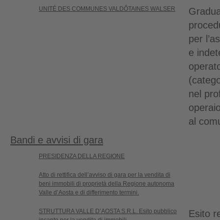
UNITÉ DES COMMUNES VALDÔTAINES WALSER
Graduat
procedu
per l’
e indet
operato
(catego
nel pro
operaio
al com
Bandi e avvisi di gara
PRESIDENZA DELLA REGIONE
Atto di rettifica dell’avviso di gara per la vendita di
beni immobili di proprietà della Regione autonoma
Valle d’Aosta e di differimento termini.
STRUTTURA VALLE D’AOSTA S.R.L. Esito pubblico
Esito r