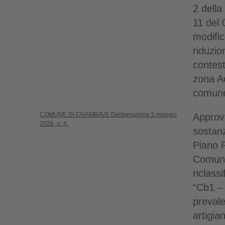
2 della
11 del 
modific
riduzio
contes
zona Ad
comune
COMUNE DI CHAMBAVE Deliberazione 5 maggio
Approv
2026, n. 4.
sostanz
Piano 
Comuna
riclass
“Cb1 –
prevale
artigia