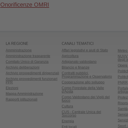
Onorificenze OMRI
LA REGIONE
CANALI TEMATICI
Amministrazione
Affari legislativi e aiuti di Stato
Meteo 
Amministrazione trasparente
Agricoltura
NUVV -
degli 
Comitato Unico di Garanzia
Artigianato valdostano
Opere
Archivio deliberazioni
Bilancio e finanze
Politic
Archivio provvedimenti dirigenziali
Contratti pubblici,
Programmazione e Osservatorio
Politic
Archivio provvedimenti funzionari
PPR
Cooperazione allo sviluppo
PNRR
Elezioni
Corpo Forestale della Valle
Portal
d'Aosta
artigi
Mappa Amministrazione
Corpo Valdostano dei Vigili del
Protez
Rapporti istituzionali
fuoco
Risors
Cultura
Sanità
CUS - Centrale Unica del
Servizi
Soccorso
Serviz
Energia
Sport 
Enti locali