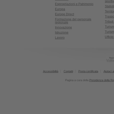
sporti
Espropriazioni e Patrimonio
Statist
Europa
Territ
Europe Direct
Traspo
Formazione del personale
Tributi
regionale
Turis
Innovazione
Turism
Istruzione
Uffici
Lavoro
Accessibilità
Contatti
Posta certificata
Aiutaci a
Pagina a cura della
Presidenza della Re