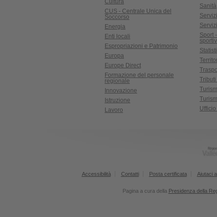
Cultura
Sanità
CUS - Centrale Unica del
Servizi
Soccorso
Serviz
Energia
Sport 
Enti locali
sporti
Espropriazioni e Patrimonio
Statist
Europa
Territ
Europe Direct
Traspo
Formazione del personale
Tributi
regionale
Turis
Innovazione
Turism
Istruzione
Uffici
Lavoro
Accessibilità
Contatti
Posta certificata
Aiutaci a
Pagina a cura della
Presidenza della Re