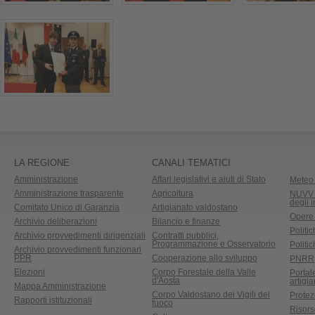
LA REGIONE
CANALI TEMATICI
Amministrazione
Affari legislativi e aiuti di Stato
Meteo 
Amministrazione trasparente
Agricoltura
NUVV -
degli 
Comitato Unico di Garanzia
Artigianato valdostano
Opere
Archivio deliberazioni
Bilancio e finanze
Politic
Archivio provvedimenti dirigenziali
Contratti pubblici,
Programmazione e Osservatorio
Politic
Archivio provvedimenti funzionari
PPR
Cooperazione allo sviluppo
PNRR
Elezioni
Corpo Forestale della Valle
Portal
d'Aosta
artigi
Mappa Amministrazione
Corpo Valdostano dei Vigili del
Protez
Rapporti istituzionali
fuoco
Risors