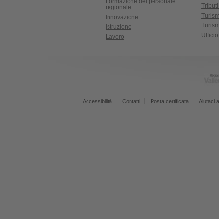
Formazione del personale
Tributi
regionale
Turis
Innovazione
Turism
Istruzione
Uffici
Lavoro
Accessibilità
Contatti
Posta certificata
Aiutaci a