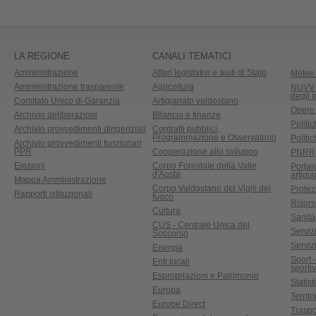
LA REGIONE
CANALI TEMATICI
Amministrazione
Affari legislativi e aiuti di Stato
Meteo 
Amministrazione trasparente
Agricoltura
NUVV -
degli 
Comitato Unico di Garanzia
Artigianato valdostano
Opere
Archivio deliberazioni
Bilancio e finanze
Politic
Archivio provvedimenti dirigenziali
Contratti pubblici,
Programmazione e Osservatorio
Politic
Archivio provvedimenti funzionari
PPR
Cooperazione allo sviluppo
PNRR
Elezioni
Corpo Forestale della Valle
Portal
d'Aosta
artigi
Mappa Amministrazione
Corpo Valdostano dei Vigili del
Protez
Rapporti istituzionali
fuoco
Risors
Cultura
Sanità
CUS - Centrale Unica del
Servizi
Soccorso
Serviz
Energia
Sport 
Enti locali
sporti
Espropriazioni e Patrimonio
Statist
Europa
Territ
Europe Direct
Traspo