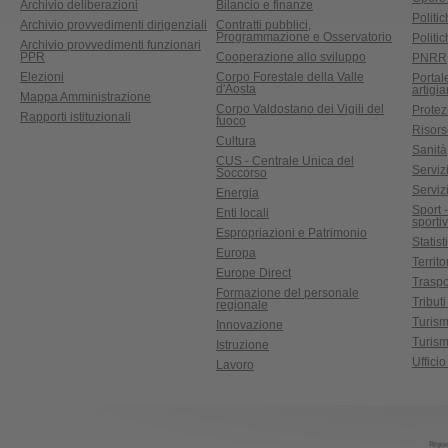
Archivio deliberazioni
Bilancio e finanze
Politic
Archivio provvedimenti dirigenziali
Contratti pubblici,
Programmazione e Osservatorio
Politic
Archivio provvedimenti funzionari
PPR
Cooperazione allo sviluppo
PNRR
Elezioni
Corpo Forestale della Valle
Portal
d'Aosta
artigi
Mappa Amministrazione
Corpo Valdostano dei Vigili del
Protez
Rapporti istituzionali
fuoco
Risors
Cultura
Sanità
CUS - Centrale Unica del
Servizi
Soccorso
Serviz
Energia
Sport 
Enti locali
sporti
Espropriazioni e Patrimonio
Statist
Europa
Territ
Europe Direct
Traspo
Formazione del personale
Tributi
regionale
Turis
Innovazione
Turism
Istruzione
Uffici
Lavoro