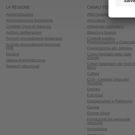
LA REGIONE
CANALI TEMATICI
Amministrazione
Affari legislativi e aiuti di Stat
Amministrazione trasparente
Agricoltura
Comitato Unico di Garanzia
Artigianato valdostano
Archivio deliberazioni
Bilancio e finanze
Archivio provvedimenti dirigenziali
Contratti pubblici,
Programmazione e Osservato
Archivio provvedimenti funzionari
PPR
Cooperazione allo sviluppo
Elezioni
Corpo Forestale della Valle
d'Aosta
Mappa Amministrazione
Corpo Valdostano dei Vigili d
Rapporti istituzionali
fuoco
Cultura
CUS - Centrale Unica del
Soccorso
Energia
Enti locali
Espropriazioni e Patrimonio
Europa
Europe Direct
Formazione del personale
regionale
Innovazione