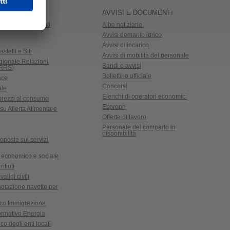
AVVISI E DOCUMENTI
 Trasporti studenti
Albo notiziario
Avvisi demanio idrico
Avvisi di incarico
astelli e Siti
Avvisi di mobilità del personale
gionale Relazioni
Bandi e avvisi
CRRS)
Bollettino ufficiale
ace
Concorsi
ale
Elenchi di operatori economici
 prezzi al consumo
Espropri
su Allerta Alimentare
Offerte di lavoro
Personale del comparto in
disponibilità
oposte sui servizi
 economico e sociale
ifiuti
validi civili
notazione navette per
ico Immigrazione
formativo Energia
co degli enti locali