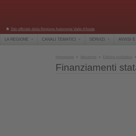
Sito ufficiale della Regione Autonoma Valle d'Aosta
LA REGIONE
CANALI TEMATICI
SERVIZI
AVVISI 
Homepage
Istruzione
Edilizia scolastica
Finanziamenti stata