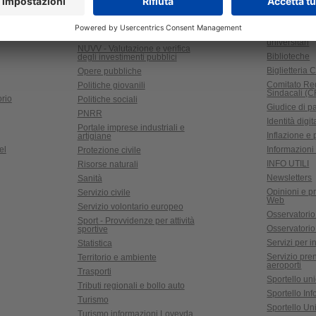
SERVIZI
o
Agevolazioni
Meteo in Valle d'Aosta
universitari
NUVV - Valutazione e verifica
Biblioteche
degli investimenti pubblici
Biglietteria C
Opere pubbliche
Comitato Re
Politiche giovanili
Sindacali (
rio
Politiche sociali
Giudice di p
PNRR
Identità digit
Portale imprese industriali e
Inflazione e
artigiane
el
Informazioni 
Protezione civile
INFO UTILI
Risorse naturali
Newsletters
Sanità
Opinioni e pr
Servizio civile
Web
Servizio volontario europeo
Osservatorio
Sport - Provvidenze per attività
Osservatorio r
sportive
Servizi per in
Statistica
Servizio pre
Territorio e ambiente
aeroporti
Trasporti
Sportello un
Tributi regionali e bollo auto
Sportello In
Turismo
Sportello Uni
Turismo informazioni Lovevda