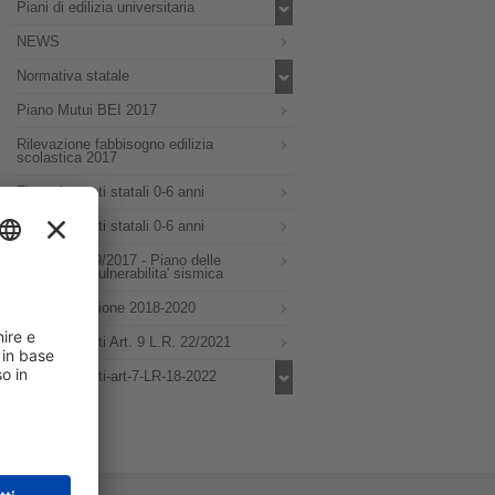
Piani di edilizia universitaria
NEWS
Normativa statale
Piano Mutui BEI 2017
Rilevazione fabbisogno edilizia
scolastica 2017
Finanziamenti statali 0-6 anni
Finanziamenti statali 0-6 anni
DGR N. 1889/2017 - Piano delle
verifiche di vulnerabilita' sismica
Programmazione 2018-2020
Finanziamenti Art. 9 L.R. 22/2021
Finanziamenti-art-7-LR-18-2022