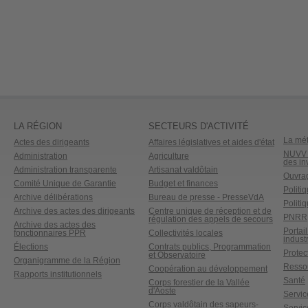
LA RÉGION
SECTEURS D'ACTIVITÉ
La mét
Actes des dirigeants
Affaires législatives et aides d'état
NUVV -
Administration
Agriculture
des in
Administration transparente
Artisanat valdôtain
Ouvrag
Comité Unique de Garantie
Budget et finances
Politi
Archive délibérations
Bureau de presse - PresseVdA
Politi
Archive des actes des dirigeants
Centre unique de réception et de
PNRR
régulation des appels de secours
Archive des actes des
Portai
fonctionnaires PPR
Collectivités locales
industr
Élections
Contrats publics, Programmation
Protect
et Observatoire
Organigramme de la Région
Ressou
Coopération au développement
Rapports institutionnels
Santé
Corps forestier de la Vallée
d'Aoste
Service
Corps valdôtain des sapeurs-