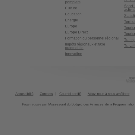
Servic
pompiers
Sport 
Culture
activit
Éducation
Statis
Énergie
Territ
Europe
Touri
Europe Direct
Touris
Formation du personnel régional
Transp
Impôts régionaux et taxe
Travai
automobile
Innovation
Accessibilità
Contacts
Courriel certifié
Aidez-nous à nous améliorer
Page rédigée par l'
Assessorat du Budget, des Finances, de la Programmation 