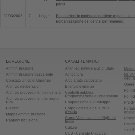
parità
31/03/2003
7
Legge
Disposizioni in materia di politiche regionali del
riorganizzazione dei dervizi per l'impiego.
LA REGIONE
CANALI TEMATICI
Amministrazione
Affari legislativi e aiuti di Stato
Meteo 
Amministrazione trasparente
Agricoltura
NUVV -
degli 
Comitato Unico di Garanzia
Artigianato valdostano
Opere
Archivio deliberazioni
Bilancio e finanze
Politic
Archivio provvedimenti dirigenziali
Contratti pubblici,
Programmazione e Osservatorio
Politic
Archivio provvedimenti funzionari
PPR
Cooperazione allo sviluppo
PNRR
Elezioni
Corpo Forestale della Valle
Portal
d'Aosta
artigi
Mappa Amministrazione
Corpo Valdostano dei Vigili del
Protez
Rapporti istituzionali
fuoco
Risors
Cultura
Sanità
CUS - Centrale Unica del