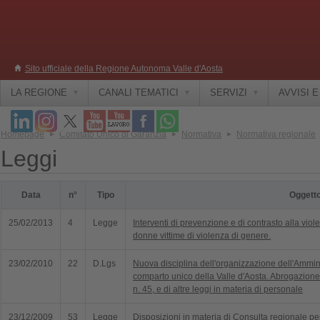
Sito ufficiale della Regione Autonoma Valle d'Aosta
LA REGIONE
CANALI TEMATICI
SERVIZI
AVVISI 
Homepage
Comitato Unico di Garanzia
Normativa
Normativa regionale
Leggi
Data
n°
Tipo
Oggett
25/02/2013
4
Legge
Interventi di prevenzione e di contrasto alla vio
donne vittime di violenza di genere.
23/02/2010
22
D.Lgs
Nuova disciplina dell'organizzazione dell'Ammini
comparto unico della Valle d'Aosta. Abrogazione
n. 45, e di altre leggi in materia di personale
23/12/2009
53
Legge
Disposizioni in materia di Consulta regionale per 