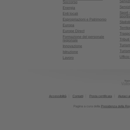
Servizi
Soccorso
Serviz
Energia
Sport 
Enti locali
sporti
Espropriazioni e Patrimonio
Statist
Europa
Territ
Europe Direct
Traspo
Formazione del personale
Tributi
regionale
Turis
Innovazione
Turism
Istruzione
Uffici
Lavoro
Accessibilità
Contatti
Posta certificata
Aiutaci a
Pagina a cura della
Presidenza della Re